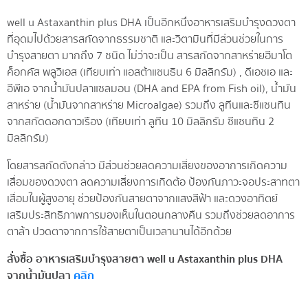
well u Astaxanthin plus DHA เป็นอีกหนึ่งอาหารเสริมบำรุงดวงตา
ที่อุดมไปด้วยสารสกัดจากธรรมชาติ และวิตามินที่มีส่วนช่วยในการ
บำรุงสายตา มากถึง 7 ชนิด ไม่ว่าจะเป็น สารสกัดจากสาหร่ายฮีมาโต
ค็อกคัส พลูวิเอส (เทียบเท่า แอสต้าแซนธิน 6 มิลลิกรัม) , ดีเอชเอ และ
อีพีเอ จากน้ำมันปลาแซลมอน (DHA and EPA from Fish oil), น้ำมัน
สาหร่าย (น้ำมันจากสาหร่าย Microalgae) รวมถึง ลูทีนและซีแซนทิน
จากสกัดดอกดาวเรือง (เทียบเท่า ลูทีน 10 มิลลิกรัม ซีแซนทิน 2
มิลลิกรัม)
โดยสารสกัดดังกล่าว มีส่วนช่วยลดความเสี่ยงของอาการเกิดความ
เสื่อมของดวงตา ลดความเสี่ยงการเกิดต้อ ป้องกันภาวะจอประสาทตา
เสื่อมในผู้สูงอายุ ช่วยป้องกันสายตาจากแสงสีฟ้า และดวงอาทิตย์
เสริมประสิทธิภาพการมองเห็นในตอนกลางคืน รวมถึงช่วยลดอาการ
ตาล้า ปวดตาจากการใช้สายตาเป็นเวลานานได้อีกด้วย
สั่งซื้อ อาหารเสริมบำรุงสายตา well u Astaxanthin plus DHA
จากน้ำมันปลา
คลิก