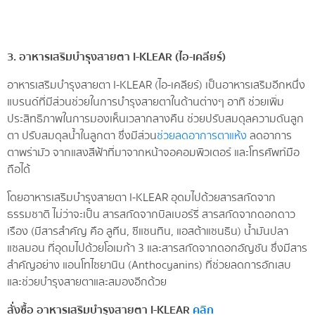
3.
อาหารเสริมบำรุงสายตา I-KLEAR
(ไอ-เคลียร์)
อาหารเสริมบำรุงสายตา I-KLEAR (ไอ-เคลียร์) เป็นอาหารเสริมอีกหนึ่ง
แบรนด์ที่มีส่วนช่วยในการบำรุงสายตาในด้านต่างๆ อาทิ ช่วยเพิ่ม
ประสิทธิภาพในการมองเห็นเวลากลางคืน ช่วยปรับสมดุลความดันลูก
ตา ปรับสมดุลน้ำในลูกตา ซึ่งมีส่วน
ช่วยลดอาการตาแห้ง
ลดอาการ
ตาพร่ามัว จากแสงสีฟ้าที่มาจากหน้าจอคอมพิวเตอร์ และโทรศัพท์มือ
ถือได้
โดยอาหารเสริมบำรุงสายตา I-KLEAR อุดมไปด้วยสารสกัดจาก
ธรรมชาติ ไม่ว่าจะเป็น สารสกัดจากบิลเบอร์รี่ สารสกัดจากดอกดาว
เรือง (มีสารสำคัญ คือ ลูทีน, ซีแซนทิน, แอสต้าแซนธิน) น้ำมันปลา
แซลมอน ที่อุดมไปด้วยโอเมก้า 3 และสารสกัดจากดอกอัญชัน ซึ่งมีสาร
สำคัญอย่าง แอนโทไซยานิน (Anthocyanins) ที่ช่วยลดการอักเสบ
และช่วยบำรุงสายตาและสมองอีกด้วย
สั่งซื้อ
อาหารเสริมบำรุงสายตา I-KLEAR
คลิก