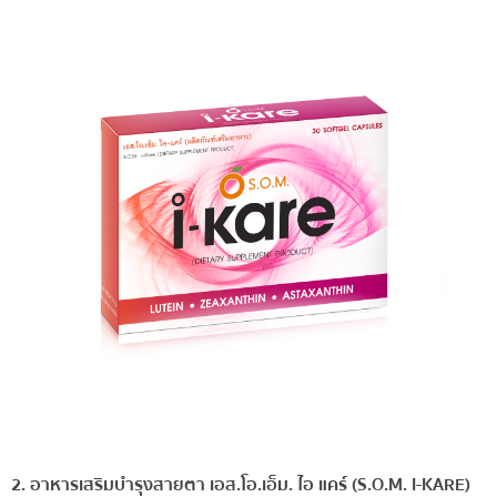
2. อาหารเสริมบำรุงสายตา เอส.โอ.เอ็ม. ไอ แคร์ (S.O.M. I-KARE)