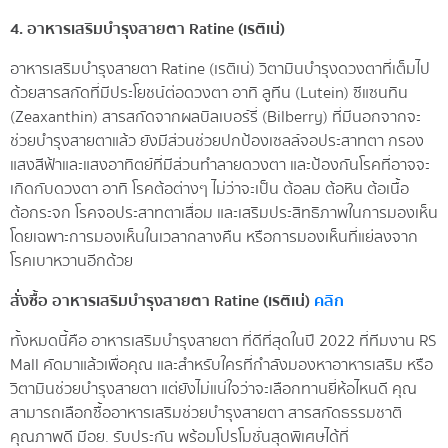
4. อาหารเสริมบำรุงสายตา Ratine (เรติเน่)
อาหารเสริมบำรุงสายตา Ratine (เรติเน่) วิตามินบำรุงดวงตาที่เต็มไป
ด้วยสารสกัดที่มีประโยชน์ต่อดวงตา อาทิ ลูทีน (Lutein) ซีแซนทิน
(Zeaxanthin) สารสกัดจากผลบิลเบอร์รี่ (Bilberry) ที่มีนอกจากจะ
ช่วยบำรุงสายตาแล้ว ยังมีส่วนช่วยปกป้องเซลล์จอประสาทตา กรอง
แสงสีฟ้าและแสงอาทิตย์ที่มีส่วนทำลายดวงตา และป้องกันโรคที่อาจจะ
เกิดกับดวงตา อาทิ โรคต้อต่างๆ ไม่ว่าจะเป็น ต้อลม ต้อหิน ต้อเนื้อ
ต้อกระจก โรคจอประสาทตาเสื่อม และเสริมประสิทธิภาพในการมองเห็น
โดยเฉพาะการมองเห็นในเวลากลางคืน หรือการมองเห็นที่แย่ลงจาก
โรคเบาหวานอีกด้วย
สั่งซื้อ
อาหารเสริมบำรุงสายตา Ratine (เรติเน่)
คลิก
ทั้งหมดนี้คือ อาหารเสริมบำรุงสายตา ที่ดีที่สุดในปี 2022 ที่ทีมงาน RS
Mall คัดมาแล้วเพื่อคุณ และสำหรับใครที่กำลังมองหาอาหารเสริม หรือ
วิตามินช่วยบำรุงสายตา แต่ยังไม่แน่ใจว่าจะเลือกทานยี่ห้อไหนดี คุณ
สามารถเลือกซื้ออาหารเสริมช่วยบำรุงสายตา สารสกัดธรรมชาติ
คุณภาพดี มีอย. รับประกัน พร้อมโปรโมชั่นสุดพิเศษได้ที่