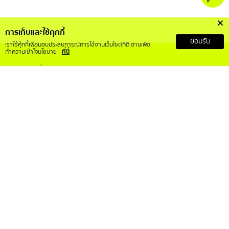
การเก็บและใช้คุกกี้
ยอมรับ
เราใช้คุ้กกี้เพื่อมอบประสบการณ์การใช้งานเว็บไซต์ที่ดี อ่านเพื่อ
ทำความเข้าใจนโยบาย
ที่นี่
เกี่ยวกับเรา
บริการลูกค้า
เกี่ยวกับ RS Mall X
สั่งซื้อสินค้าอย่างไร
วิสัยทัศน์และพันธกิจ
การคืนเงินและคืนสินค้า
ข้อกำหนดและเงื่อนไข
ติดต่อเรา
ประกาศความเป็นส่วนตัว
คำถามที่พบบ่อย
การขอใช้สิทธิ์ของเจ้าของข้อมูล
บทความ
ติดตามเราได้ที่