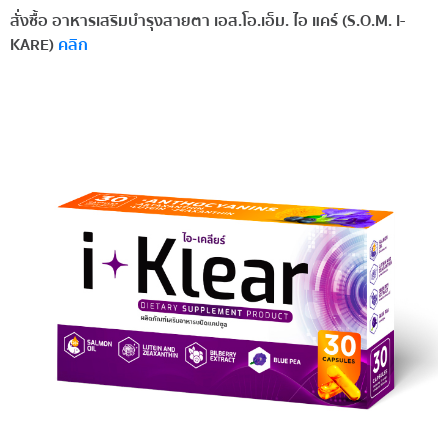
สั่งซื้อ อาหารเสริมบำรุงสายตา เอส.โอ.เอ็ม. ไอ แคร์ (S.O.M. I-
KARE)
คลิก