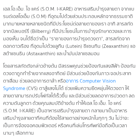
เอส.โอ.เอ็ม. ไอ แคร์ (S.O.M. I-KARE)
อาหารเสริมบำรุงสายตา จากแบ
รนด์เอสโอเอ็ม (S.O.M) ที่อุดมไปด้วยส่วนประกอบหลักจากธรรมชาติ
มากมายหลายหลายชนิดที่มีประโยชน์ต่อสายตาของเรา อาทิ สารสกัด
จากบิลเบอร์รี่ (Bilberry) ที่มีประโยชน์ในการบำรุงรักษาดวงและการ
มองเห็น จนได้ชื่อว่าเป็น “ราชาของการบำรุงดวงตา”, สารสกัดจาก
ดอกดาวเรือง ที่อุดมไปด้วยลูทีน (Lutein) ซีแซนทิน (Zeaxanthin) แอ
สต้าแซนธิน (Astaxanthin) และน้ำมันปลาแซลมอน
โดยสารสกัดดังกล่าวข้างต้น มีสรรพคุณช่วยป้องกันแสงสีฟ้า ป้องกัน
ดวงตาถูกทำร้ายจากแสงอาทิตย์ มีส่วนช่วยป้องกันภาวะจอประสาท
ตาเสื่อม ช่วยลดอาการตาล้า หรือ
อาการ Computer Vision
Syndrome
(CVS) ตาสู้แสงไม่ได้ ช่วยเพิ่มความยืดหยุ่นให้ดวงตา ให้
สายตาสามารถปรับโฟกัสได้เร็วขึ้น และมีส่วนช่วยลดอาการปวดตา ลด
ความดันลูกตา ด้วยคุณสมบัติข้างต้น ทำให้เอส.โอ.เอ็ม. ไอ แคร์
(S.O.M. I-KARE) เป็นอาหารเสริมบำรุงสายตา กลายมาเป็นอาหาร
เสริมบำรุงสายตาที่คนที่ต้องใช้สายตาอย่างหนักในทุกๆ วัน ไม่ว่าจะ
เป็นการจ้องจอคอมพิวเตอร์ หรือคนที่เล่นโทรศัพท์มือถือเป็นเวลา
นานๆ เลือกทาน