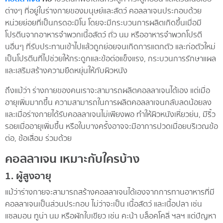
ต่างๆ ที่อยู่ในร่างกายของมนุษย์และสัตว์ คอลลาเจนประกอบด้วย
หน่วยย่อยที่เป็นกรดอะมิโน โดยจะมีกระบวนการผลิตเกิดขึ้นเมื่อมี
โปรตีนจากอาหารจำพวกเนื้อสัตว์ ถั่ว นม หรืออาหารจำพวกโปรตี
นอื่นๆ ที่รับประทานเข้าไปแล้วถูกย่อยจนเกิดการแตกตัว และก่อตัวใหม่
เป็นโปรตีนที่ไปช่วยให้กระดูกและข้อต่อแข็งแรง, กระบวนการรักษาแผล
และเสริมสร้างความยืดหยุ่นให้กับผิวหนัง
ถึงแม้ว่า ร่างกายของคนเราจะสามารถผลิตคอลลาเจนได้เอง แต่เมื่อ
อายุเพิ่มมากขึ้น ความสามารถในการผลิตคอลลาเจนกลับลดน้อยลง
และเมื่อร่างกายได้รับคอลลาเจนไม่เพียงพอ ทำให้ผิวหนังเหี่ยวย่น, มีริ้ว
รอยเมื่ออายุเพิ่มขึ้น หรือในบางครั้งอาจจะมีอาการปวดเมื่อยบริเวณข้อ
ต่อ, ข้อเสื่อม ร่วมด้วย
คอลลาเจน เหมาะกับใครบ้าง
1. ผู้สูงอายุ
แม้ว่าร่างกายจะสามารถสร้างคอลลาเจนได้เองจากการทานอาหารที่มี
คอลลาเจนเป็นส่วนประกอบ ไม่ว่าจะเป็น เนื้อสัตว์ และเนื้อปลา เช่น
แซลมอน ทูน่า นม หรือผักใบเขียว เช่น คะน้า บล็อคโคลี่ ฯลฯ แต่ปัญหา