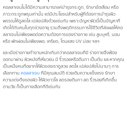
คอลลาเจนไม่ได้มีความสามารถแค่บำรุงกระดูก, รักษาข้อเสื่อม หรือ
ภาวะกระดูกพรุนเท่านั้น แต่มีประโยชน์สำหรับผู้ที่ต้องการบำรุงผิว
พรรณให้ดูสดใส เปล่งปลั่งด้วยเช่นกัน เพราะปัญหาผิวนี้เป็นปัญหาที่
เกิดได้กับคนในทุกช่วงอายุ รวมถึงพฤติกรรมการใช้ชีวิตที่ส่งผลให้คอ
ลลาเจนไม่เพียงพอต่อความต้องการของร่างกาย เช่น สูบบุหรี่, นอน
หรือ พักผ่อนไม่เพียงพอ, เครียด, โดนแสง UV บ่อย ฯลฯ
และเมื่อร่างกายทำงานหนักเกินกว่าคอลลาเจนที่มี ร่างกายจึงฟ้อง
ออกมาผ่าน ผิวหนังที่เหี่ยวย่น มี ริ้วรอยหรือตีนกา เป็นต้น และหากคุณ
เป็นหนึ่งคนที่อยากให้ผิวของเราดูสวย สดใส เปล่งปลั่งไปนานๆ การ
เลือกทาน
คอลลาเจน
ที่มีคุณสมบัติ ช่วยเติมความแข็งแรง รักษา
ความเต่งตึงของผิว ให้ผิวขาวใส ลดรอยตีนกา ลด ริ้วรอยที่เกิดขึ้น
ตามวัย ก็เป็นทางเลือกที่ดีเช่นกัน