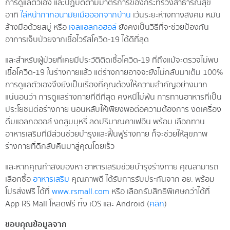
การดูแลตัวเอง และปฏิบัติตามมาตรการของกระทรวงสาธารณสุข
อาทิ
ใส่หน้ากากอนามัยเมื่อออกจากบ้าน
เว้นระยะห่างทางสังคม หมั่น
ล้างมือด้วยสบู่ หรือ
เจลแอลกอฮอล์
ยังคงเป็นวิธีที่จะช่วยป้องกัน
อาการเจ็บป่วยจากเชื้อไวรัสโควิด-19 ได้ดีที่สุด
และสำหรับผู้ป่วยที่เคยมีประวัติติดเชื้อโควิด-19 ที่ถึงแม้จะตรวจไม่พบ
เชื้อโควิด-19 ในร่างกายแล้ว แต่ร่างกายอาจจะยังไม่กลับมาเต็ม 100%
การดูแลตัวเองจึงยังเป็นเรื่องที่คุณต้องให้ความสำคัญอย่างมาก
แน่นอนว่า การดูแลร่างกายที่ดีที่สุด คงหนีไม่พ้น การทานอาหารที่เป็น
ประโยชน์ต่อร่างกาย นอนหลับให้เพียงพอต่อความต้องการ งดเครื่อง
ดื่มแอลกอฮอล์ งดสูบบุหรี่ ลดปริมาณคาเฟอีน พร้อม เลือกทาน
อาหารเสริมที่มีส่วนช่วยบำรุงและฟื้นฟูร่างกาย ก็จะช่วยให้สุขภาพ
ร่างกายที่ดีกลับคืนมาสู่คุณโดยเร็ว
และหากคุณกำลังมองหา อาหารเสริมช่วยบำรุงร่างกาย คุณสามารถ
เลือกซื้อ
อาหารเสริม
คุณภาพดี ได้รับการรับประกันจาก อย. พร้อม
โปรส่งฟรี ได้ที่
www.rsmall.com
หรือ เลือกรับสิทธิพิเศษกว่าได้ที่
App RS Mall โหลดฟรี ทั้ง iOS และ Android (
คลิก
)
ขอบคุณข้อมูลจาก