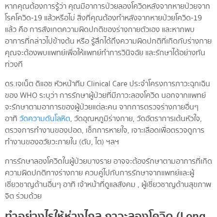
หากคุณต้องการรู้ว่า คุณมีอาการป่วยลองโควิดหลังจากหายป่วยจาก
โรคโควิด-19 แล้วหรือไม่ สิ่งที่คุณต้องทำหลังจากหายป่วยโควิด-19
แล้ว คือ การสังเกตความผิดปกติของร่างกายตัวเอง และหากพบ
อาการที่กล่าวไปข้างต้น หรือ รู้สึกได้ถึงความผิดปกติที่เกิดกับร่างกาย
คุณจะต้องพบแพทย์เพื่อให้แพทย์ทำการวินิจฉัย และรักษาได้อย่างทัน
ท่วงที
ดร.เจเน็ต ดิแอซ หัวหน้าทีม Clinical Care ประจำโครงการภาวะฉุกเฉิน
ของ WHO ระบุว่า การรักษาผู้ป่วยที่มีภาวะลองโควิด นอกจากแพทย์
จะรักษาตามอาการของผู้ป่วยแต่ละคน จากการตรวจร่างกายอื่นๆ
อาทิ
วัดความดันโลหิต
, วัดอุณหภูมิร่างกาย, วัดอัตราการเต้นหัวใจ,
ตรวจการทำงานของปอด, เช็กการหายใจ, เจาะเลือดเพื่อตรวจดูการ
ทำงานของอวัยวะภายใน (ตับ, ไต) ฯลฯ
การรักษาลองโควิดในผู้ป่วยบางราย อาจจะต้องรักษาตามอาการที่เกิด
ความผิดปกติทางร่างกาย ควบคู่ไปกับการรักษาจากแพทย์และผู้
เชี่ยวชาญด้านอื่นๆ อาทิ เจ้าหน้าที่ดูแลสังคม , ผู้เชี่ยวชาญด้านสุขภาพ
จิต ร่วมด้วย
ทำอย่างไรให้ห่างไกล ภาวะลองโควิด (Long