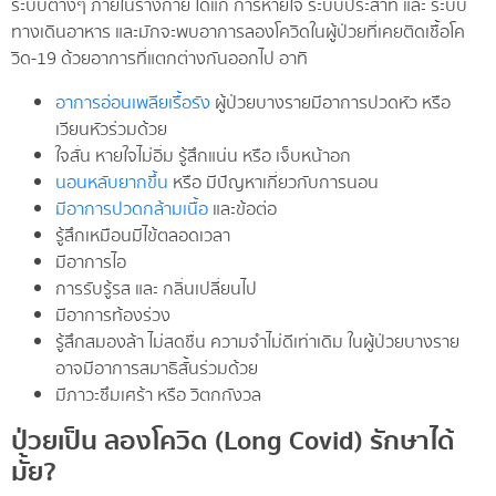
ระบบต่างๆ ภายในร่างกาย ได้แก่ การหายใจ ระบบประสาท และ ระบบ
ทางเดินอาหาร และมักจะพบอาการลองโควิดในผู้ป่วยที่เคยติดเชื้อโค
วิด-19 ด้วยอาการที่แตกต่างกันออกไป อาทิ
อาการอ่อนเพลียเรื้อรัง
ผู้ป่วยบางรายมีอาการปวดหัว หรือ
เวียนหัวร่วมด้วย
ใจสั่น หายใจไม่อิ่ม รู้สึกแน่น หรือ เจ็บหน้าอก
นอนหลับยากขึ้น
หรือ มีปัญหาเกี่ยวกับการนอน
มีอาการปวดกล้ามเนื้อ
และข้อต่อ
รู้สึกเหมือนมีไข้ตลอดเวลา
มีอาการไอ
การรับรู้รส และ กลิ่นเปลี่ยนไป
มีอาการท้องร่วง
รู้สึกสมองล้า ไม่สดชื่น ความจำไม่ดีเท่าเดิม ในผู้ป่วยบางราย
อาจมีอาการสมาธิสั้นร่วมด้วย
มีภาวะซึมเศร้า หรือ วิตกกังวล
ป่วยเป็น ลองโควิด (Long Covid) รักษาได้
มั้ย?