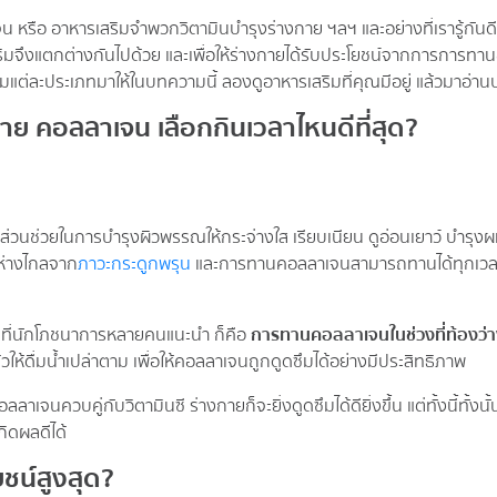
 หรือ อาหารเสริมจำพวกวิตามินบำรุงร่างกาย ฯลฯ และอย่างที่เรารู้กันดีว
มจึงแตกต่างกันไปด้วย และเพื่อให้ร่างกายได้รับประโยชน์จากการการทานอ
มแต่ละประเภทมาให้ในบทความนี้ ลองดูอาหารเสริมที่คุณมีอยู่ แล้วมาอ่า
าย คอลลาเจน เลือกกินเวลาไหนดีที่สุด?
ส่วนช่วยในการบำรุงผิวพรรณให้กระจ่างใส เรียบเนียน ดูอ่อนเยาว์ บำรุงผมแ
ง ห่างไกลจาก
ภาวะกระดูกพรุน
และการทานคอลลาเจนสามารถทานได้ทุกเวลา แล
ามที่นักโภชนาการหลายคนแนะนำ ก็คือ
การทานคอลลาเจนในช่วงที่ท้องว่
วให้ดื่มน้ำเปล่าตาม เพื่อให้คอลลาเจนถูกดูดซึมได้อย่างมีประสิทธิภาพ
จนควบคู่กับวิตามินซี ร่างกายก็จะยิ่งดูดซึมได้ดียิ่งขึ้น แต่ทั้งนี้ทั้งนั
ิดผลดีได้
ยชน์สูงสุด?