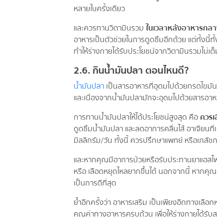
หลายในครั้งเดียว
และควรทานวิตามินรวม
ในเวลาหลังอาหารกลาง
อาหารเป็นตัวช่วยในการดูดซึมอีกด้วย แต่ทั้งนี
ทำให้ร่างกายได้รับประโยชน์จากวิตามินรวมไม่เต็มท
2.6. กินน้ำมันปลา ตอนไหนดี?
น้ำมันปลา
เป็นสารอาหารที่อุดมไปด้วยกรดไขมัน
และเนื่องจากน้ำมันปลามักจะอุดมไปด้วยสารอาห
การทานน้ำมันปลาให้ได้ประโยชน์สูงสุด คือ
ควรเล
ดูดซึมน้ำมันปลา และลดอาการคลื่นไส้ อาเจียนท
มิลลิกรัม/วัน ทั้งนี้ ควรปรึกษาแพทย์ หรือเภสั
และหากคุณมีอาการป่วยหรือรับประทานยาแอสไพริ
หรือ เลือดหยุดไหลยากขึ้นได้ นอกจากนี้ หากคุณ
เป็นการดีที่สุด
ย้ำอีกครั้งว่า อาหารเสริม เป็นเพียงอีกทางเลื
คุณค่าทางอาหารครบถ้วน เพื่อให้ร่างกายได้รับ