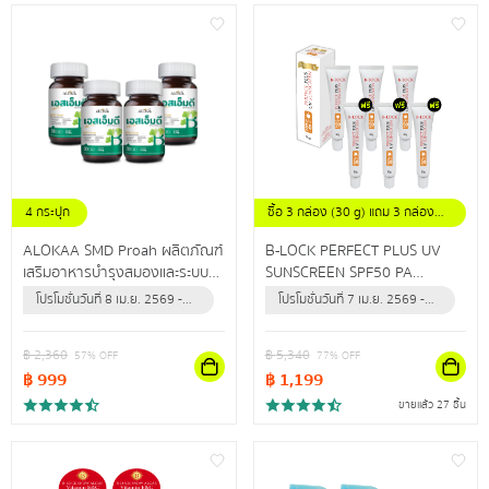
4 กระปุก
ซื้อ 3 กล่อง (30 g) แถม 3 กล่อง
(30 g)
ALOKAA SMD Proah ผลิตภัณฑ์
B-LOCK PERFECT PLUS UV
เสริมอาหารบำรุงสมองและระบบ
SUNSCREEN SPF50 PA
ประสาท
+++ผลิตภัณฑ์ป้องกันแสงแดด
โปรโมชั่นวันที่ 8 เม.ย. 2569 -
โปรโมชั่นวันที่ 7 เม.ย. 2569 -
และรังสียูวี สำหรับผิวหน้า เพื่อผิว
31 ธ.ค. 2569 (หรือจนกว่า
31 ธ.ค. 2569 (หรือจนกว่า
หน้ากระจ่างใส แลดูสุขภาพดี
สินค้าจะหมด)
สินค้าจะหมด)
฿
2,360
฿
5,340
57
% OFF
77
% OFF
฿
999
฿
1,199
ขายแล้ว 27 ชิ้น