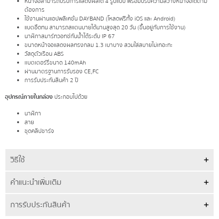
หน้าจอสามารถปรับการแสดงผลได้ 4 รูปแบบ พร้อมปรับความสว่างหน้าจอได้ตาม
ต้องการ
ใช้งานผ่านแอปพลิเคชั่น DAYBAND (โหลดฟรีทั้ง iOS และ Android)
แบตอึดทน สามารถสแตนบายได้นานสูงสุด 20 วัน (ขึ้นอยู่กับการใช้งาน)
นาฬิกาสมาร์ทวอทช์กันน้ำได้ระดับ IP 67
ขนาดหน้าจอแสดงผลทรงกลม 1.3 เบาบาง สวมใส่สบายไม่เทอะทะ
วัสดุตัวเรือน ABS
เเบตเตอร์รี่ขนาด 140mAh
ผ่านมาตรฐานการรับรอง CE,FC
การรับประกันสินค้า 2 ปี
อุปกรณ์ภายในกล่อง
ประกอบไปด้วย
นาฬิกา
สาย
ชุดคลิปชาร์จ
วิธีใช้
คำแนะนำเพิ่มเติม
การรับประกันสินค้า