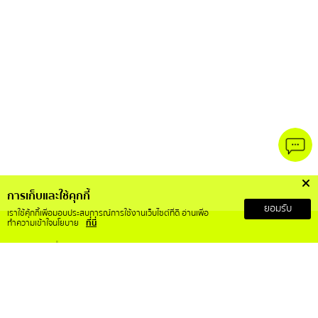
การเก็บและใช้คุกกี้
ยอมรับ
เราใช้คุ้กกี้เพื่อมอบประสบการณ์การใช้งานเว็บไซต์ที่ดี อ่านเพื่อ
ทำความเข้าใจนโยบาย
ที่นี่
เกี่ยวกับเรา
บริการลูกค้า
เกี่ยวกับ RS Mall X
สั่งซื้อสินค้าอย่างไร
วิสัยทัศน์และพันธกิจ
การคืนเงินและคืนสินค้า
ข้อกำหนดและเงื่อนไข
ติดต่อเรา