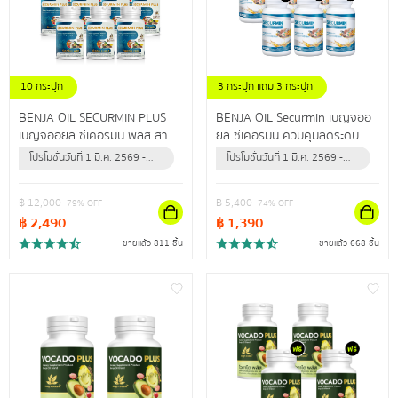
10 กระปุก
3 กระปุก แถม 3 กระปุก
BENJA OIL SECURMIN PLUS
BENJA OIL Securmin เบญจออ
เบญจออยล์ ซีเคอร์มิน พลัส สาร
ยล์ ซีเคอร์มิน ควบคุมลดระดับ
สกัดจากธรรมชาติสูงสุด 12 ชนิด
คอเลสเตอรอล ป้องกันข้อเข่าเสื่อม
โปรโมชั่นวันที่ 1 มี.ค. 2569 -
โปรโมชั่นวันที่ 1 มี.ค. 2569 -
ดูแลไขมันในเลือดสูง ผู้ที่มีอาการ
31 ธ.ค. 2569 (หรือจนกว่า
31 ธ.ค. 2569 (หรือจนกว่า
ปลายประสาทอักเสบ
สินค้าจะหมด)
สินค้าจะหมด)
฿
12,000
฿
5,400
79
% OFF
74
% OFF
฿
2,490
฿
1,390
ขายแล้ว 811 ชิ้น
ขายแล้ว 668 ชิ้น