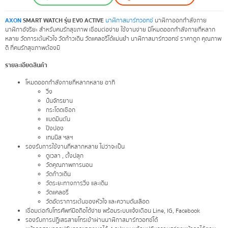
AXON
SMART WATCH รุ่น EV0 ACTIVE
นาฬิกาสมาร์ทวอทช์
นาฬิกาออกกำลังกาย
นาฬิกาอัจริยะ สำหรับคนรักสุขภาพ เชื่อมต่อง่าย ใช้งานง่าย มีโหมดออกกำลังกายที่หลาก
หลาย วัดการเต้นหัวใจ วัดก้าวเดิน วัดแคลอรี่ได้แม่นยำ นาฬิกาสมาร์ทวอทช์ ราคาถูก คุณภาพ
ดี ที่คนรักสุขภาพต้องมี
รายละเอียดสินค้า
โหมดออกกำลังกายที่หลากหลาย อาทิ
วิ่ง
ปั่นจักรยาน
กระโดดเชือก
แบดมินตัน
ปิงปอง
เทนนิส ฯลฯ
รองรับการใช้งานที่หลากหลาย ไม่ว่าจะเป็น
ดูเวลา , ตั้งปลุก
วัดคุณภาพการนอน
วัดก้าวเดิน
วัดระยะทางการวิ่ง และเดิน
วัดแคลอรี่
วัดอัตราการเต้นของหัวใจ และความดันเลือด
เชื่อมต่อกับโทรศัพท์มือถือได้ง่าย พร้อมระบบแจ้งเตือน Line, IG, Facebook
รองรับการปฏิเสธสายโทรเข้าผ่านนาฬิกาสมาร์ทวอทช์ได้