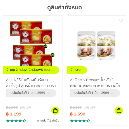
ดูสินค้าทั้งหมด
2 แถม 2 กล่อง (1กล่อง=6 ขวด)
2 กระปุก
ขนาดขวดละ 42 มล.
ALL NEST เครื่องดื่มรังนก
ALOKAA Prosure โปรชัวร์
สำเร็จรูป สูตรน้ำตาลกรวด ตรา
ผลิตภัณฑ์เสริมอาหาร ตรา เอโล
ออลล์เนสท์ คัดสรรรังนกแท้
ค่า โปรตีนช่วยเสริมสร้างกล้าม
โปรโมชั่นวันที่ 1 ม.ค. 2569 -
โปรโมชั่นวันที่ 1 มี.ค. 2569 -
คุณภาพดี ช่วยเสริมภูมิคุ้มกันให้
เนื้อและกระดูก
30 มิ.ย. 2570 (หรือจนกว่า
31 ธ.ค. 2569 (หรือจนกว่า
ร่างกาย
สินค้าจะหมด)
สินค้าจะหมด)
฿
1,998
฿
2,980
39
% OFF
46
% OFF
฿
1,199
฿
1,590
ขายแล้ว 7.1 พันชิ้น