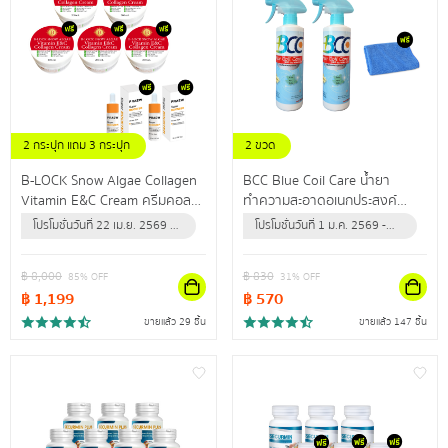
2 กระปุก แถม 3 กระปุก
2 ขวด
แถม เซรั่มวิตซี 2 ขวด
แถม ผ้าไมโครไฟเบอร์ 1 ผืน
B-LOCK Snow Algae Collagen
BCC Blue Coil Care น้ำยา
Vitamin E&C Cream ครีมคอล
ทำความสะอาดอเนกประสงค์
ลาเจนเข้มข้น เผยผิวกระชับเต่งตึง
สำหรับล้างแอร์ ใช้ทำความสะอาด
โปรโมชั่นวันที่ 22 เม.ย. 2569 -
โปรโมชั่นวันที่ 1 ม.ค. 2569 -
ไรริ้วรอย
กำจัดฝุ่น คราบสิ่งสกปรก
31 ธ.ค. 2569 (หรือจนกว่า
31 ธ.ค. 2569 (หรือจนกว่า
ปลอดภัยนำเข้าจากสหรัฐอเมริกา
สินค้าจะหมด)
สินค้าจะหมด)
฿
8,000
฿
830
85
% OFF
31
% OFF
฿
1,199
฿
570
ขายแล้ว 29 ชิ้น
ขายแล้ว 147 ชิ้น