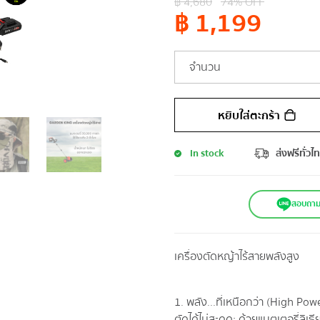
฿
4,680
74
% OFF
฿
1,199
จำนวน
หยิบใส่ตะกร้า
In stock
ส่งฟรีทั่วไ
สอบถาม-ส
เครื่องตัดหญ้าไร้สายพลังสูง
1. พลัง...ที่เหนือกว่า (High P
ตัดได้ไม่สะดุด: ด้วยแบตเตอรี่ลิเ