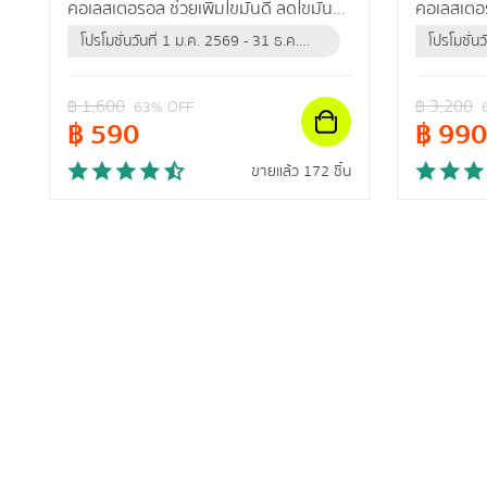
คอเลสเตอรอล ช่วยเพิ่มไขมันดี ลดไขมัน
คอเลสเตอร
เลว ปรับลดความดันสะสม
เลว ปรับ
โปรโมชั่นวันที่ 1 ม.ค. 2569 - 31 ธ.ค.
โปรโมชั่น
2569 (หรือจนกว่าสินค้าจะหมด)
2569 (หร
฿
1,600
฿
3,200
63
% OFF
฿
590
฿
990
ขายแล้ว 172 ชิ้น