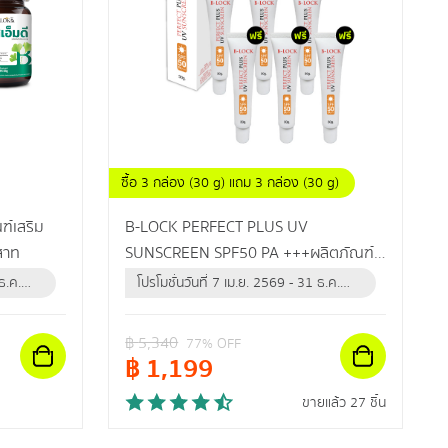
ซื้อ 3 กล่อง (30 g) แถม 3 กล่อง (30 g)
์เสริม
B-LOCK PERFECT PLUS UV
สาท
SUNSCREEN SPF50 PA +++ผลิตภัณฑ์
ป้องกันแสงแดด และรังสียูวี สำหรับผิวหน้า
ธ.ค.
โปรโมชั่นวันที่ 7 เม.ย. 2569 - 31 ธ.ค.
เพื่อผิวหน้ากระจ่างใส แลดูสุขภาพดี
2569 (หรือจนกว่าสินค้าจะหมด)
฿
5,340
77
% OFF
฿
1,199
ขายแล้ว 27 ชิ้น