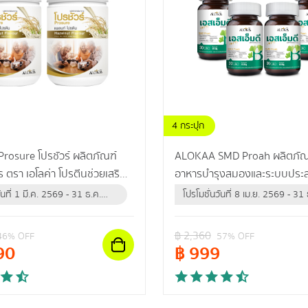
4 กระปุก
osure โปรชัวร์ ผลิตภัณฑ์
ALOKAA SMD Proah ผลิตภัณฑ
 ตรา เอโลค่า โปรตีนช่วยเสริม
อาหารบำรุงสมองและระบบประ
เนื้อและกระดูก
ันที่ 1 มี.ค. 2569 - 31 ธ.ค.
โปรโมชั่นวันที่ 8 เม.ย. 2569 - 31 
ือจนกว่าสินค้าจะหมด)
2569 (หรือจนกว่าสินค้าจะหมด)
฿
2,360
46
% OFF
57
% OFF
90
฿
999