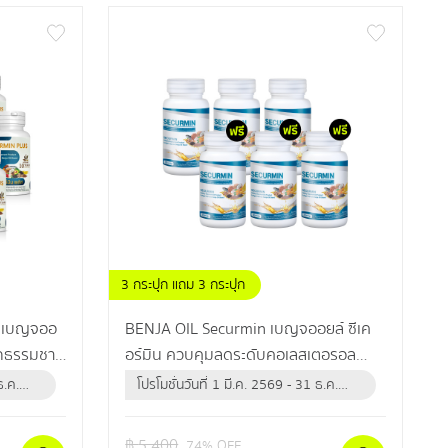
3 กระปุก แถม 3 กระปุก
 เบญจออ
BENJA OIL Securmin เบญจออยล์ ซีเค
อร์มิน ควบคุมลดระดับคอเลสเตอรอล
ง ผู้ที่มี
ป้องกันข้อเข่าเสื่อม
ธ.ค.
โปรโมชั่นวันที่ 1 มี.ค. 2569 - 31 ธ.ค.
2569 (หรือจนกว่าสินค้าจะหมด)
฿
5,400
74
% OFF