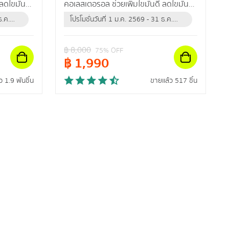
 ลดไขมัน
คอเลสเตอรอล ช่วยเพิ่มไขมันดี ลดไขมัน
เลว ปรับลดความดันสะสม
ธ.ค.
โปรโมชั่นวันที่ 1 ม.ค. 2569 - 31 ธ.ค.
2569 (หรือจนกว่าสินค้าจะหมด)
฿
8,000
75
% OFF
฿
1,990
 1.9 พันชิ้น
ขายแล้ว 517 ชิ้น