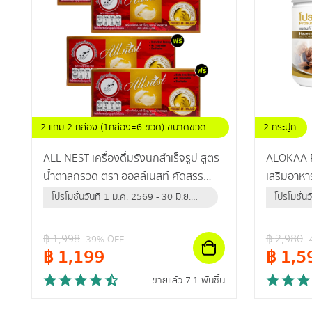
2 แถม 2 กล่อง (1กล่อง=6 ขวด) ขนาดขวดละ
2 กระปุก
42 มล.
ALL NEST เครื่องดื่มรังนกสำเร็จรูป สูตร
ALOKAA Pr
น้ำตาลกรวด ตรา ออลล์เนสท์ คัดสรร
เสริมอาหาร
รังนกแท้คุณภาพดี ช่วยเสริมภูมิคุ้มกันให้
สร้างกล้าม
โปรโมชั่นวันที่ 1 ม.ค. 2569 - 30 มิ.ย.
โปรโมชั่นว
ร่างกาย
2570 (หรือจนกว่าสินค้าจะหมด)
2569 (หร
฿
1,998
฿
2,980
39
% OFF
฿
1,199
฿
1,5
ขายแล้ว 7.1 พันชิ้น