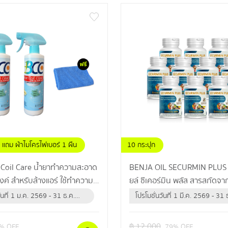
แถม ผ้าไมโครไฟเบอร์ 1 ผืน
10 กระปุก
Coil Care น้ำยาทำความสะอาด
BENJA OIL SECURMIN PLUS
ค์ สำหรับล้างแอร์ ใช้ทำความ
ยล์ ซีเคอร์มิน พลัส สารสกัดจากธรรมชาติ
ัดฝุ่น คราบสิ่งสกปรก
สูงสุด 12 ชนิด ดูแลไขมันในเลือดสู
วันที่ 1 ม.ค. 2569 - 31 ธ.ค.
โปรโมชั่นวันที่ 1 มี.ค. 2569 - 31 
เข้าจากสหรัฐอเมริกา
อาการปลายประสาทอักเสบ
ือจนกว่าสินค้าจะหมด)
2569 (หรือจนกว่าสินค้าจะหมด)
฿
12,000
% OFF
79
% OFF