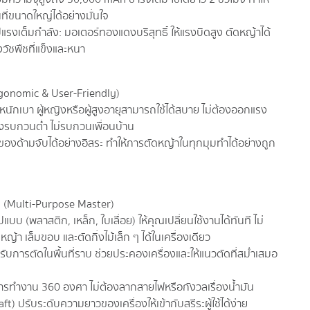
ี่ขนาดใหญ่ได้อย่างมั่นใจ
วไปแรงเต็มกำลัง: มอเตอร์ทองแดงบริสุทธิ์ ให้แรงบิดสูง ตัดหญ้าได้
วัชพืชที่แข็งและหนา
Ergonomic & User-Friendly)
้ำหนักเบา ผู้หญิงหรือผู้สูงอายุสามารถใช้ได้สบาย ไม่ต้องออกแรง
ียงรบกวนต่ำ ไม่รบกวนเพื่อนบ้าน
ของด้ามจับได้อย่างอิสระ ทำให้การตัดหญ้าในทุกมุมทำได้อย่างถูก
 (Multi-Purpose Master)
บบ (พลาสติก, เหล็ก, ใบเลื่อย) ให้คุณเปลี่ยนใช้งานได้ทันที ไม่
หญ้า เล็มขอบ และตัดกิ่งไม้เล็ก ๆ ได้ในเครื่องเดียว
รับการตัดในพื้นที่ราบ ช่วยประคองเครื่องและให้แนวตัดที่สม่ำเสมอ
นการทำงาน 360 องศา ไม่ต้องลากสายไฟหรือกังวลเรื่องน้ำมัน
t) ปรับระดับความยาวของเครื่องให้เข้ากับสรีระผู้ใช้ได้ง่าย