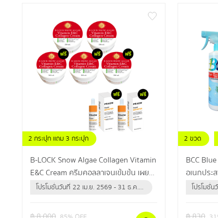
2 กระปุก แถม 3 กระปุก
2 ขวด
แถม เซรั่มวิตซี 2 ขวด
B-LOCK Snow Algae Collagen Vitamin
BCC Blue 
E&C Cream ครีมคอลลาเจนเข้มข้น เผย
อเนกประสง
ผิวกระชับเต่งตึง ไรริ้วรอย
สะอาด กำจ
โปรโมชั่นวันที่ 22 เม.ย. 2569 - 31 ธ.ค.
โปรโมชั่น
ปลอดภัยนำ
2569 (หรือจนกว่าสินค้าจะหมด)
2569 (หร
฿
8,000
฿
830
85
% OFF
31