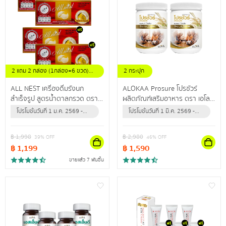
2 แถม 2 กล่อง (1กล่อง=6 ขวด)
2 กระปุก
ขนาดขวดละ 42 มล.
ALL NEST เครื่องดื่มรังนก
ALOKAA Prosure โปรชัวร์
สำเร็จรูป สูตรน้ำตาลกรวด ตรา
ผลิตภัณฑ์เสริมอาหาร ตรา เอโล
ออลล์เนสท์ คัดสรรรังนกแท้
ค่า โปรตีนช่วยเสริมสร้างกล้าม
โปรโมชั่นวันที่ 1 ม.ค. 2569 -
โปรโมชั่นวันที่ 1 มี.ค. 2569 -
คุณภาพดี ช่วยเสริมภูมิคุ้มกันให้
เนื้อและกระดูก
30 มิ.ย. 2570 (หรือจนกว่า
31 ธ.ค. 2569 (หรือจนกว่า
ร่างกาย
สินค้าจะหมด)
สินค้าจะหมด)
฿
1,998
฿
2,980
39
% OFF
46
% OFF
฿
1,199
฿
1,590
ขายแล้ว 7 พันชิ้น