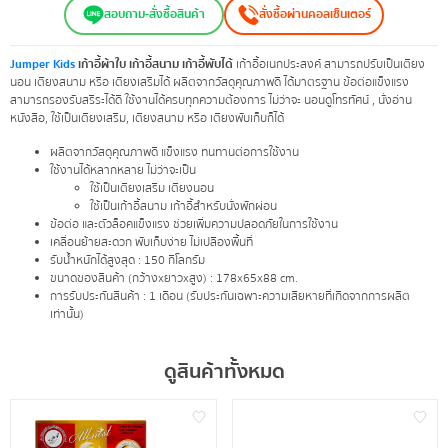
สอบถาม-สั่งซื้อสินค้า
สั่งซื้อผ่านคอลเซ็นเตอร์
Jumper Kids
เก้าอี้ผ้าใบ เก้าอี้สนาม เก้าอี้พับได้
เก้าอี้อเนกประสงค์ สามารถปรับเป็นเตียง
นอน เตียงสนาม หรือ เตียงเสริมได้ ผลิตจากวัสดุคุณภาพดี ได้มาตรฐาน ข้อต่อแข็งแรง
สามารถรองรับสรีระได้ดี ใช้งานได้ครบทุกความต้องการ ไม่ว่าจะ นอนดูโทรทัศน์ , นั่งอ่าน
หนังสือ, ใช้เป็นเตียงเสริม, เตียงสนาม หรือ เตียงพับเก็บก็ได้
ผลิตจากวัสดุคุณภาพดี แข็งแรง ทนทานต่อการใช้งาน
ใช้งานได้หลากหลาย ไม่ว่าจะเป็น
ใช้เป็นเตียงเสริม เตียงนอน
ใช้เป็นเก้าอี้สนาม เก้าอี้สำหรับนั่งพักผ่อน
ข้อต่อ และตัวล็อคแข็งแรง ช่วยเพิ่มความปลอดภัยในการใช้งาน
เคลื่อนย้ายสะดวก พับเก็บง่าย ไม่เปลืองพื้นที่
รับน้ำหนักได้สูงสุด : 150 กิโลกรัม
ขนาดของสินค้า (กว้างxยาวxสูง) : 178x65x88 cm.
การรับประกันสินค้า : 1 เดือน (รับประกันเฉพาะความเสียหายที่เกิดจากการผลิต
เท่านั้น)
ดูสินค้าทั้งหมด