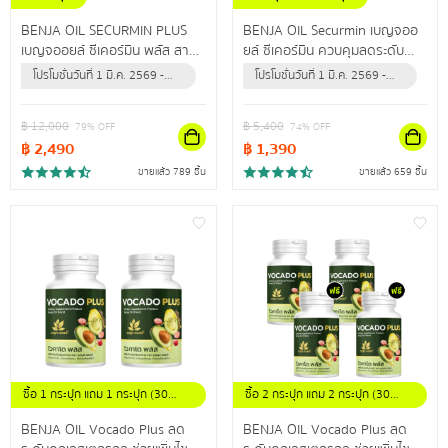
BENJA OIL SECURMIN PLUS
BENJA OIL Securmin เบญจออ
เบญจออยล์ ซีเคอร์มิน พลัส สาร
ยล์ ซีเคอร์มิน ควบคุมลดระดับ
สกัดจากธรรมชาติสูงสุด 12 ชนิด
คอเลสเตอรอล ป้องกันข้อเข่าเสื่อม
โปรโมชั่นวันที่ 1 มี.ค. 2569 -
โปรโมชั่นวันที่ 1 มี.ค. 2569 -
ดูแลไขมันในเลือดสูง ผู้ที่มีอาการ
31 ธ.ค. 2569 (หรือจนกว่า
31 ธ.ค. 2569 (หรือจนกว่า
ปลายประสาทอักเสบ
สินค้าจะหมด)
สินค้าจะหมด)
฿
12,000
฿
5,400
79
% OFF
74
% OFF
฿
2,490
฿
1,390
ขายแล้ว 789 ชิ้น
ขายแล้ว 659 ชิ้น
ซื้อ 1 กระปุก แถม 1 กระปุก (30
ซื้อ 2 กระปุก แถม 2 กระปุก (30
แคปซูล/กระปุก)
แคปซูล / กระปุก)
BENJA OIL Vocado Plus ลด
BENJA OIL Vocado Plus ลด