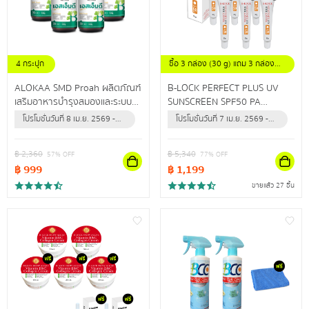
4 กระปุก
ซื้อ 3 กล่อง (30 g) แถม 3 กล่อง
(30 g)
ALOKAA SMD Proah ผลิตภัณฑ์
B-LOCK PERFECT PLUS UV
เสริมอาหารบำรุงสมองและระบบ
SUNSCREEN SPF50 PA
ประสาท
+++ผลิตภัณฑ์ป้องกันแสงแดด
โปรโมชั่นวันที่ 8 เม.ย. 2569 -
โปรโมชั่นวันที่ 7 เม.ย. 2569 -
และรังสียูวี สำหรับผิวหน้า เพื่อผิว
31 ธ.ค. 2569 (หรือจนกว่า
31 ธ.ค. 2569 (หรือจนกว่า
หน้ากระจ่างใส แลดูสุขภาพดี
สินค้าจะหมด)
สินค้าจะหมด)
฿
2,360
฿
5,340
57
% OFF
77
% OFF
฿
999
฿
1,199
ขายแล้ว 27 ชิ้น