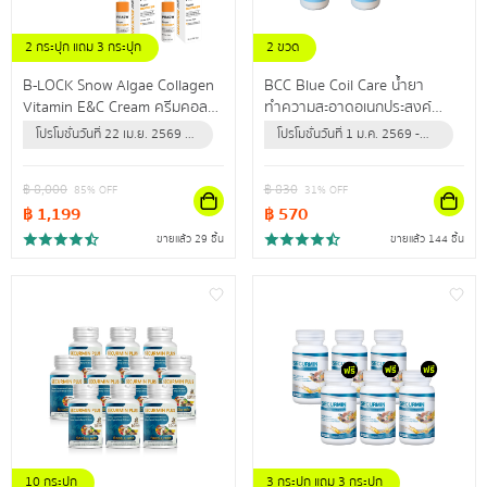
2 กระปุก แถม 3 กระปุก
2 ขวด
แถม เซรั่มวิตซี 2 ขวด
แถม ผ้าไมโครไฟเบอร์ 1 ผืน
B-LOCK Snow Algae Collagen
BCC Blue Coil Care น้ำยา
Vitamin E&C Cream ครีมคอล
ทำความสะอาดอเนกประสงค์
ลาเจนเข้มข้น เผยผิวกระชับเต่งตึง
สำหรับล้างแอร์ ใช้ทำความสะอาด
โปรโมชั่นวันที่ 22 เม.ย. 2569 -
โปรโมชั่นวันที่ 1 ม.ค. 2569 -
ไรริ้วรอย
กำจัดฝุ่น คราบสิ่งสกปรก
31 ธ.ค. 2569 (หรือจนกว่า
31 ธ.ค. 2569 (หรือจนกว่า
ปลอดภัยนำเข้าจากสหรัฐอเมริกา
สินค้าจะหมด)
สินค้าจะหมด)
฿
8,000
฿
830
85
% OFF
31
% OFF
฿
1,199
฿
570
ขายแล้ว 29 ชิ้น
ขายแล้ว 144 ชิ้น
10 กระปุก
3 กระปุก แถม 3 กระปุก