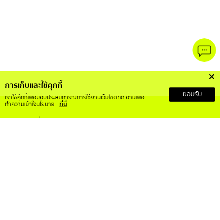
การเก็บและใช้คุกกี้
ยอมรับ
เราใช้คุ้กกี้เพื่อมอบประสบการณ์การใช้งานเว็บไซต์ที่ดี อ่านเพื่อ
ทำความเข้าใจนโยบาย
ที่นี่
เกี่ยวกับเรา
บริการลูกค้า
เกี่ยวกับ RS Mall X
สั่งซื้อสินค้าอย่างไร
วิสัยทัศน์และพันธกิจ
การคืนเงินและคืนสินค้า
ข้อกำหนดและเงื่อนไข
ติดต่อเรา
ประกาศความเป็นส่วนตัว
คำถามที่พบบ่อย
การขอใช้สิทธิ์ของเจ้าของข้อมูล
บทความ