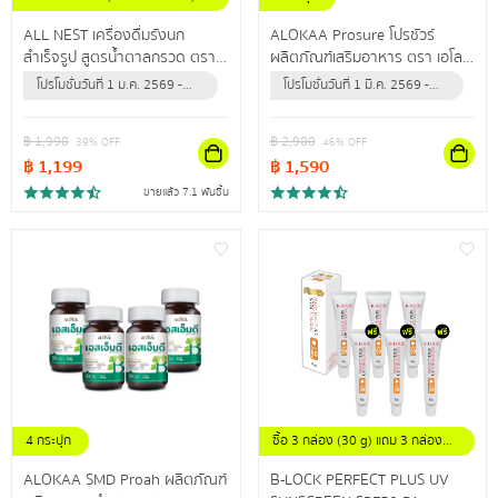
ขนาดขวดละ 42 มล.
ALL NEST เครื่องดื่มรังนก
ALOKAA Prosure โปรชัวร์
สำเร็จรูป สูตรน้ำตาลกรวด ตรา
ผลิตภัณฑ์เสริมอาหาร ตรา เอโล
ออลล์เนสท์ คัดสรรรังนกแท้
ค่า โปรตีนช่วยเสริมสร้างกล้าม
โปรโมชั่นวันที่ 1 ม.ค. 2569 -
โปรโมชั่นวันที่ 1 มี.ค. 2569 -
คุณภาพดี ช่วยเสริมภูมิคุ้มกันให้
เนื้อและกระดูก
30 มิ.ย. 2570 (หรือจนกว่า
31 ธ.ค. 2569 (หรือจนกว่า
ร่างกาย
สินค้าจะหมด)
สินค้าจะหมด)
฿
1,998
฿
2,980
39
% OFF
46
% OFF
฿
1,199
฿
1,590
ขายแล้ว 7.1 พันชิ้น
4 กระปุก
ซื้อ 3 กล่อง (30 g) แถม 3 กล่อง
(30 g)
ALOKAA SMD Proah ผลิตภัณฑ์
B-LOCK PERFECT PLUS UV