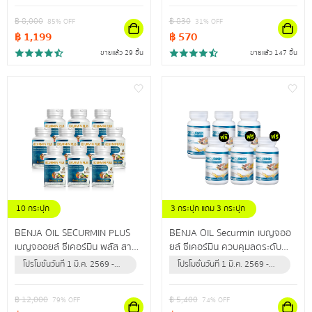
ปลอดภัยนำเข้าจากสหรัฐอเมริกา
สินค้าจะหมด)
สินค้าจะหมด)
฿
8,000
฿
830
85
% OFF
31
% OFF
฿
1,199
฿
570
ขายแล้ว 29 ชิ้น
ขายแล้ว 147 ชิ้น
10 กระปุก
3 กระปุก แถม 3 กระปุก
BENJA OIL SECURMIN PLUS
BENJA OIL Securmin เบญจออ
เบญจออยล์ ซีเคอร์มิน พลัส สาร
ยล์ ซีเคอร์มิน ควบคุมลดระดับ
สกัดจากธรรมชาติสูงสุด 12 ชนิด
คอเลสเตอรอล ป้องกันข้อเข่าเสื่อม
โปรโมชั่นวันที่ 1 มี.ค. 2569 -
โปรโมชั่นวันที่ 1 มี.ค. 2569 -
ดูแลไขมันในเลือดสูง ผู้ที่มีอาการ
31 ธ.ค. 2569 (หรือจนกว่า
31 ธ.ค. 2569 (หรือจนกว่า
ปลายประสาทอักเสบ
สินค้าจะหมด)
สินค้าจะหมด)
฿
12,000
฿
5,400
79
% OFF
74
% OFF