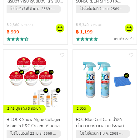
เสริมอาหารบำรุงสมองและระบบ
SUNSCREEN SPF50 PA
ประสาท
+++ผลิตภัณฑ์ป้องกันแสงแดด
โปรโมชั่นวันที่ 8 เม.ย. 2569 -
โปรโมชั่นวันที่ 7 เม.ย. 2569 -
และรังสียูวี สำหรับผิวหน้า เพื่อผิว
31 ธ.ค. 2569 (หรือจนกว่า
31 ธ.ค. 2569 (หรือจนกว่า
หน้ากระจ่างใส แลดูสุขภาพดี
สินค้าจะหมด)
สินค้าจะหมด)
฿
2,360
฿
5,340
57
% OFF
77
% OFF
฿
999
฿
1,199
ขายแล้ว 27 ชิ้น
2 กระปุก แถม 3 กระปุก
2 ขวด
แถม เซรั่มวิตซี 2 ขวด
แถม ผ้าไมโครไฟเบอร์ 1 ผืน
B-LOCK Snow Algae Collagen
BCC Blue Coil Care น้ำยา
Vitamin E&C Cream ครีมคอล
ทำความสะอาดอเนกประสงค์
ลาเจนเข้มข้น เผยผิวกระชับเต่งตึง
สำหรับล้างแอร์ ใช้ทำความสะอาด
โปรโมชั่นวันที่ 22 เม.ย. 2569 -
โปรโมชั่นวันที่ 1 ม.ค. 2569 -
ไรริ้วรอย
กำจัดฝุ่น คราบสิ่งสกปรก
31 ธ.ค. 2569 (หรือจนกว่า
31 ธ.ค. 2569 (หรือจนกว่า