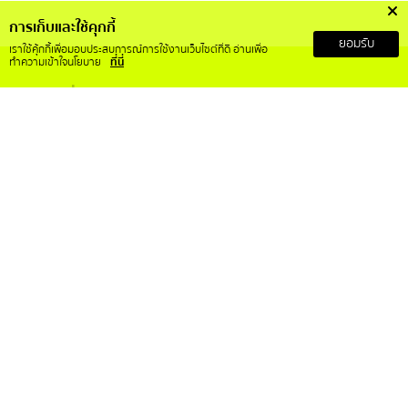
การเก็บและใช้คุกกี้
ยอมรับ
เราใช้คุ้กกี้เพื่อมอบประสบการณ์การใช้งานเว็บไซต์ที่ดี อ่านเพื่อ
ทำความเข้าใจนโยบาย
ที่นี่
เกี่ยวกับเรา
บริการลูกค้า
เกี่ยวกับ RS Mall X
สั่งซื้อสินค้าอย่างไร
วิสัยทัศน์และพันธกิจ
การคืนเงินและคืนสินค้า
ข้อกำหนดและเงื่อนไข
ติดต่อเรา
ประกาศความเป็นส่วนตัว
คำถามที่พบบ่อย
การขอใช้สิทธิ์ของเจ้าของข้อมูล
บทความ
ติดตามเราได้ที่