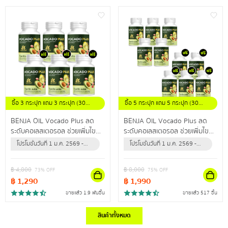
ซื้อ 3 กระปุก แถม 3 กระปุก (30
ซื้อ 5 กระปุก แถม 5 กระปุก (30
แคปซูล / กระปุก)
แคปซูล / กระปุก)
BENJA OIL Vocado Plus ลด
BENJA OIL Vocado Plus ลด
ระดับคอเลสเตอรอล ช่วยเพิ่มไข
ระดับคอเลสเตอรอล ช่วยเพิ่มไข
มันดี ลดไขมันเลว ปรับลดความดัน
มันดี ลดไขมันเลว ปรับลดความดัน
โปรโมชั่นวันที่ 1 ม.ค. 2569 -
โปรโมชั่นวันที่ 1 ม.ค. 2569 -
สะสม
สะสม
31 ธ.ค. 2569 (หรือจนกว่า
31 ธ.ค. 2569 (หรือจนกว่า
สินค้าจะหมด)
สินค้าจะหมด)
฿
4,800
฿
8,000
73
% OFF
75
% OFF
฿
1,290
฿
1,990
ขายแล้ว 1.9 พันชิ้น
ขายแล้ว 517 ชิ้น
สินค้าทั้งหมด