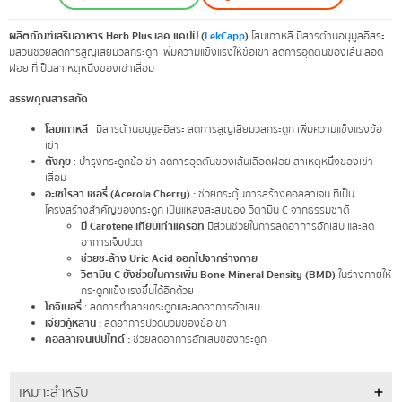
ผลิตภัณฑ์เสริมอาหาร Herb Plus เลค แคปป์ (
LekCapp
)
โสมเกาหลี มีสารต้านอนุมูลอิสระ
มีส่วนช่วยลดการสูญเสียมวลกระดูก เพิ่มความแข็งแรงให้ข้อเข่า ลดการอุดตันของเส้นเลือด
ฝอย ที่เป็นสาเหตุหนึ่งของเข่าเสื่อม
สรรพคุณสารสกัด
โสมเกาหลี
: มีสารต้านอนุมูลอิสระ ลดการสูญเสียมวลกระดูก เพิ่มความแข็งแรงข้อ
เข่า
ตังกุย
: บำรุงกระดูกข้อเข่า ลดการอุดตันของเส้นเลือดฝอย สาเหตุหนึ่งของเข่า
เสื่อม
อะเซโรลา เชอรี่ (Acerola Cherry) :
ช่วยกระตุ้นการสร้างคอลลาเจน ที่เป็น
โครงสร้างสำคัญของกระดูก เป็นแหล่งสะสมของ วิตามิน C จากธรรมชาติ
มี Carotene เทียบเท่าแครอท
มีส่วนช่วยในการลดอาการอักเสบ และลด
อาการเจ็บปวด
ช่วยชะล้าง Uric Acid ออกไปจากร่างกาย
วิตามิน C ยังช่วยในการเพิ่ม Bone Mineral Density (BMD)
ในร่างกายให้
กระดูกแข็งแรงขึ้นได้อีกด้วย
โกจิเบอรี่
: ลดการทำลายกระดูกและลดอาการอักเสบ
เจียวกู้หลาน :
ลดอาการปวดบวมของข้อเข่า
คอลลาเจนเปปไทด์ :
ช่วยลดอาการอักเสบของกระดูก
เหมาะสำหรับ