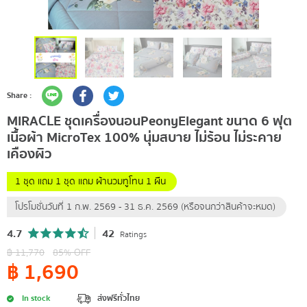
Share :
MIRACLE ชุดเครื่องนอนPeonyElegant ขนาด 6 ฟุต
เนื้อผ้า MicroTex 100% นุ่มสบาย ไม่ร้อน ไม่ระคาย
เคืองผิว
1 ชุด แถม 1 ชุด แถม ผ้านวมทูโทน 1 ผืน
โปรโมชั่นวันที่ 1 ก.พ. 2569 - 31 ธ.ค. 2569 (หรือจนกว่าสินค้าจะหมด)
4.7
42
Ratings
฿
11,770
85
% OFF
฿
1,690
In stock
ส่งฟรีทั่วไทย