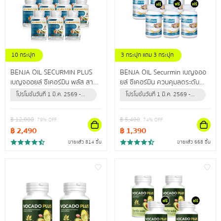
10 กระปุก
3 กระปุก แถม 3 กระปุก
BENJA OIL SECURMIN PLUS
BENJA OIL Securmin เบญจออ
เบญจออยล์ ซีเคอร์มิน พลัส สาร
ยล์ ซีเคอร์มิน ควบคุมลดระดับ
สกัดจากธรรมชาติสูงสุด 12 ชนิด
คอเลสเตอรอล ป้องกันข้อเข่าเสื่อม
โปรโมชั่นวันที่ 1 มี.ค. 2569 -
โปรโมชั่นวันที่ 1 มี.ค. 2569 -
ดูแลไขมันในเลือดสูง ผู้ที่มีอาการ
31 ธ.ค. 2569 (หรือจนกว่า
31 ธ.ค. 2569 (หรือจนกว่า
ปลายประสาทอักเสบ
สินค้าจะหมด)
สินค้าจะหมด)
฿
12,000
฿
5,400
79
% OFF
74
% OFF
฿
2,490
฿
1,390
ขายแล้ว 814 ชิ้น
ขายแล้ว 668 ชิ้น