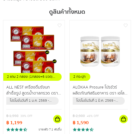
ดูสินค้าทั้งหมด
2 แถม 2 กล่อง (1กล่อง=6 ขวด)
2 กระปุก
ขนาดขวดละ 42 มล.
ALL NEST เครื่องดื่มรังนก
ALOKAA Prosure โปรชัวร์
สำเร็จรูป สูตรน้ำตาลกรวด ตรา
ผลิตภัณฑ์เสริมอาหาร ตรา เอโล
ออลล์เนสท์ คัดสรรรังนกแท้
ค่า โปรตีนช่วยเสริมสร้างกล้าม
โปรโมชั่นวันที่ 1 ม.ค. 2569 -
โปรโมชั่นวันที่ 1 มี.ค. 2569 -
คุณภาพดี ช่วยเสริมภูมิคุ้มกันให้
เนื้อและกระดูก
30 มิ.ย. 2570 (หรือจนกว่า
31 ธ.ค. 2569 (หรือจนกว่า
ร่างกาย
สินค้าจะหมด)
สินค้าจะหมด)
฿
1,998
฿
2,980
39
% OFF
46
% OFF
฿
1,199
฿
1,590
ขายแล้ว 7.1 พันชิ้น