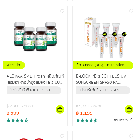
4 กระปุก
ซื้อ 3 กล่อง (30 g) แถม 3 กล่อง
(30 g)
ALOKAA SMD Proah ผลิตภัณฑ์
B-LOCK PERFECT PLUS UV
เสริมอาหารบำรุงสมองและระบบ
SUNSCREEN SPF50 PA
ประสาท
+++ผลิตภัณฑ์ป้องกันแสงแดด
โปรโมชั่นวันที่ 8 เม.ย. 2569 -
โปรโมชั่นวันที่ 7 เม.ย. 2569 -
และรังสียูวี สำหรับผิวหน้า เพื่อผิว
31 ธ.ค. 2569 (หรือจนกว่า
31 ธ.ค. 2569 (หรือจนกว่า
หน้ากระจ่างใส แลดูสุขภาพดี
สินค้าจะหมด)
สินค้าจะหมด)
฿
2,360
฿
5,340
57
% OFF
77
% OFF
฿
999
฿
1,199
ขายแล้ว 27 ชิ้น