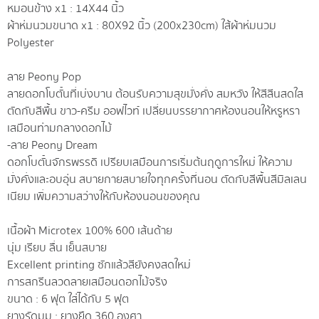
หมอนข้าง x1 : 14X44 นิ้ว
ผ้าห่มนวมขนาด x1 : 80X92 นิ้ว (200x230cm) ใส้ผ้าห่มนวม
Polyester
ลาย Peony Pop
ลายดอกโบตั๋นที่เบ่งบาน ต้อนรับความสุขมั่งคั่ง สมหวัง ให้สีสีนสดใส
ตัดกับสีพื้น ขาว-ครีม ออฟไวท์ เปลี่ยนบรรยากาศห้องนอนให้หรูหรา
เสมือนท่ามกลางดอกไม้
-ลาย Peony Dream
ดอกโบตั๋นจักรพรรดิ เปรียบเสมือนการเริ่มต้นฤดูการใหม่ ให้ความ
มั่งคั่งและอบอุ่น สบายกายสบายใจทุกครั้งที่นอน ตัดกับสีพื้นสีมิลเลน
เนียม เพิ่มความสว่างให้กับห้องนอนของคุณ
เนื้อผ้า Microtex 100% 600 เส้นด้าย
นุ่ม เรียบ ลื่น เย็นสบาย
Excellent printing ซักแล้วสียังคงสดใหม่
การสกรีนลวดลายเสมือนดอกไม้จริง
ขนาด : 6 ฟุต ใส่ได้กับ 5 ฟุต
ยางรัดมุม : ยางยืด 360 องศา