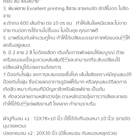
เรียบ ลื่น เย็นสบาย”
3. พิมพ์ลาย Excellent printing สีสวย ลายคมชัด ซักสีไม่ตก ไม่ซีด
จาง
4 ถักทอ 600 เส้นด้าย ต่อ 10 ตร.ซม . ทำให้เส้นใยเหนียวและไม่ขาด
ง่าย ทนต่อการใช้งานไม่ขึ้นขน ไม่เป็นขุย คุณภาพดี
5. มาพร้อมกับผ้านวมทูโทน ทำให้ได้เปลี่ยนบรรยากาศห้องนอน ให้
สดชื่นอยู่เสมอ
6. มี 2 ลาย 2 สี ไม่ต้องเลือก เติมเต็มการพักผ่อนให้สมบูรณ์ ด้วย
เครื่องนอนเนื้อนุ่มชวนหลับฝันดี และสามารถที่จะสับเปลี่ยนใช้
เปลี่ยนผ้าปูได้บ่อยตามต้องการ
7.ป้องกันไรฝุ่น ลดการสะสมของเชื้อโรค เส้นใยสังเคราะห์มีคุณสมบัติ
ป้องกันไรฝุ่น ซึ่งช่วยลดอาการภูมิแพ้ได้มาก หรือคุณสมบัติลดการ
เกิดสิว เหมาะกับคนที่มีปัญหาสิวหรือผิวแพ้ง่าย เป็นต้น
8. คัดลวดลายตามหลักฮวงจุ้ย ตามหลักฮวงจุ้ยการวางสีและลายจะ
ทำให้ได้รับ แต่พลังงานดี โชคลาภ ทำงานราบรื่น
ผ้าปูที่นอน x1 : 72X78+10 นิ้ว (ใช้ได้กับที่นอนหนา 10 นิ้ว) (ยางรัด
มุมวงแหวน)
ปลอกหมอน x2 : 20X30 นิ้ว (มีลิ้นหมอน กันหมอนหลุดร่วง)