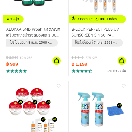
4 กระปุก
ซื้อ 3 กล่อง (30 g) แถม 3 กล่อง
(30 g)
ALOKAA SMD Proah ผลิตภัณฑ์
B-LOCK PERFECT PLUS UV
เสริมอาหารบำรุงสมองและระบบ
SUNSCREEN SPF50 PA
ประสาท
+++ผลิตภัณฑ์ป้องกันแสงแดด
โปรโมชั่นวันที่ 8 เม.ย. 2569 -
โปรโมชั่นวันที่ 7 เม.ย. 2569 -
และรังสียูวี สำหรับผิวหน้า เพื่อผิว
31 ธ.ค. 2569 (หรือจนกว่า
31 ธ.ค. 2569 (หรือจนกว่า
หน้ากระจ่างใส แลดูสุขภาพดี
สินค้าจะหมด)
สินค้าจะหมด)
฿
2,360
฿
5,340
57
% OFF
77
% OFF
฿
999
฿
1,199
ขายแล้ว 27 ชิ้น