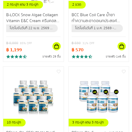
2 กระปุก แถม 3 กระปุก
2 ขวด
แถม เซรั่มวิตซี 2 ขวด
แถม ผ้าไมโครไฟเบอร์ 1 ผืน
B-LOCK Snow Algae Collagen
BCC Blue Coil Care น้ำยา
Vitamin E&C Cream ครีมคอล
ทำความสะอาดอเนกประสงค์
ลาเจนเข้มข้น เผยผิวกระชับเต่งตึง
สำหรับล้างแอร์ ใช้ทำความสะอาด
โปรโมชั่นวันที่ 22 เม.ย. 2569 -
โปรโมชั่นวันที่ 1 ม.ค. 2569 -
ไรริ้วรอย
กำจัดฝุ่น คราบสิ่งสกปรก
31 ธ.ค. 2569 (หรือจนกว่า
31 ธ.ค. 2569 (หรือจนกว่า
ปลอดภัยนำเข้าจากสหรัฐอเมริกา
สินค้าจะหมด)
สินค้าจะหมด)
฿
8,000
฿
830
85
% OFF
31
% OFF
฿
1,199
฿
570
ขายแล้ว 29 ชิ้น
ขายแล้ว 146 ชิ้น
10 กระปุก
3 กระปุก แถม 3 กระปุก