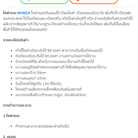
โซฟาเบด
MONZA
โซฟาเบดปรับนอนได้ เตียงโซฟา เตียงนอนปรับระดับ พับเก็บได้ เตียงพับ
อเนกประสงค์ ใช้เป็นเตียงนอน เตียงเสริม หรือโซฟานั่งดูทีวี หรือ อ่านหนังสือกับครอบครัวได้
ผลิตจากวัสดุอย่างดี ได้มาตรฐาน โครงสร้างแข็งแรง รับน้ำหนักได้เยอะ พับเก็บได้ไม่เปลือง
พื้นที่ ใช้ได้กับทุกคนในครอบครัว
รายละเอียดสินค้า
เก้าอี้โซฟาปรับระดับได้ 90 องศา สามารถปรับเป็นเตียงนอนได้
หัวเตียงปรับระดับได้ 90 องศา ตามความต้องการใช้งาน
ข้างเตียงมีที่จับ สำหรับวางแขนขณะใช้งานเก้าอี้โซฟาได้
เบาะนอนปูด้วยผ้าคอตตอนอย่างดี ให้สัมผัสนุ่มสบายขณะใช้งาน
เบาะนอนกว้าง 59cm.
เบาะนอนบุหนา 10cm.
รับน้ำหนักได้สูงถึง 150 กิโลกรัม
โครงสร้างผลิตจากเหล็กเคลือบกันสนิมอย่างดี
ขนาดของสินค้า(กว้างxยาวxสูง): 60x80x83cm.
การทำความสะอาด
1.โซฟาเบด
ทำความสะอาด สเปรย์แและผ้าแห้งเช็ด
2. หมอน