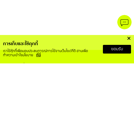
การเก็บและใช้คุกกี้
ยอมรับ
เราใช้คุ้กกี้เพื่อมอบประสบการณ์การใช้งานเว็บไซต์ที่ดี อ่านเพื่อ
ทำความเข้าใจนโยบาย
ที่นี่
เกี่ยวกับเรา
บริการลูกค้า
เกี่ยวกับ RS Mall X
สั่งซื้อสินค้าอย่างไร
วิสัยทัศน์และพันธกิจ
การคืนเงินและคืนสินค้า
ข้อกำหนดและเงื่อนไข
ติดต่อเรา
ประกาศความเป็นส่วนตัว
คำถามที่พบบ่อย
การขอใช้สิทธิ์ของเจ้าของข้อมูล
บทความ
ติดตามเราได้ที่