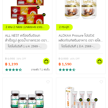
2 แถม 2 กล่อง (1กล่อง=6 ขวด)
2 กระปุก
ขนาดขวดละ 42 มล.
ALL NEST เครื่องดื่มรังนก
ALOKAA Prosure โปรชัวร์
สำเร็จรูป สูตรน้ำตาลกรวด ตรา
ผลิตภัณฑ์เสริมอาหาร ตรา เอโล
ออลล์เนสท์ คัดสรรรังนกแท้
ค่า โปรตีนช่วยเสริมสร้างกล้าม
โปรโมชั่นวันที่ 1 ม.ค. 2569 -
โปรโมชั่นวันที่ 1 มี.ค. 2569 -
คุณภาพดี ช่วยเสริมภูมิคุ้มกันให้
เนื้อและกระดูก
30 มิ.ย. 2570 (หรือจนกว่า
31 ธ.ค. 2569 (หรือจนกว่า
ร่างกาย
สินค้าจะหมด)
สินค้าจะหมด)
฿
1,998
฿
2,980
39
% OFF
46
% OFF
฿
1,199
฿
1,590
ขายแล้ว 7.1 พันชิ้น