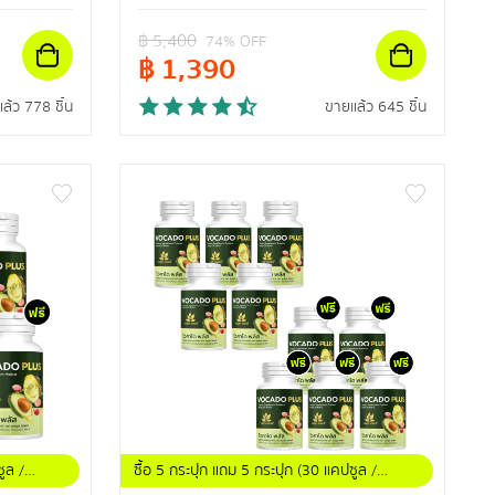
฿
5,400
74
% OFF
฿
1,390
ล้ว 778 ชิ้น
ขายแล้ว 645 ชิ้น
ูล /
ซื้อ 5 กระปุก แถม 5 กระปุก (30 แคปซูล /