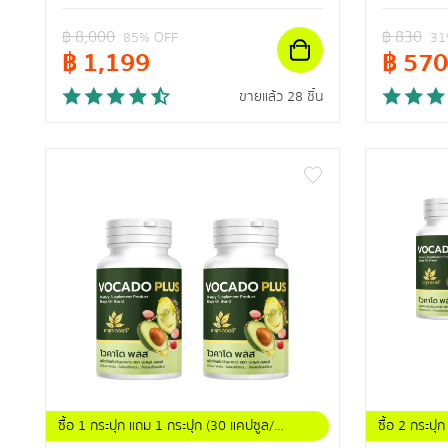
฿
8,000
฿
830
85
% OFF
31
฿
1,199
฿
570
ขายแล้ว 28 ชิ้น
ซื้อ 1 กระปุก แถม 1 กระปุก (30 แคปซูล/
ซื้อ 2 กระปุ