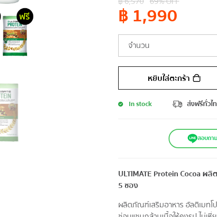
฿
6,570
69
% OFF
฿
1,990
จำนวน
หยิบใส่ตะกร้า
In stock
ส่งฟรีทั่วไ
สอบถาม-ส
ULTIMATE Protein Cocoa ผลิตภ
5 ซอง
ผลิตภัณฑ์เสริมอาหาร อัลติเมทโปรต
ซ่อมแซมกล้ามเนื้อให้คงรูป ไม่เหี