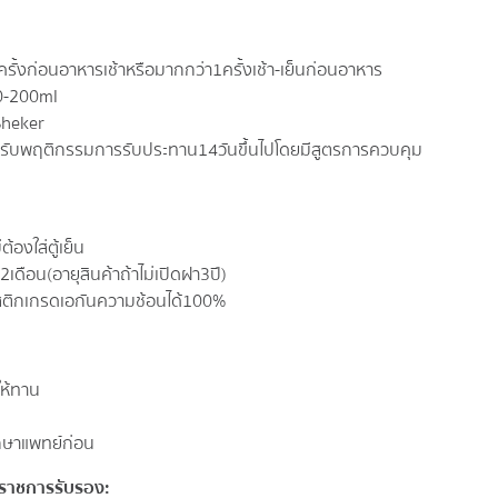
รั้ง ก่อนอาหาร เช้า หรือมากกว่า 1 ครั้ง เช้า- เย็น ก่อนอาหาร
0-200 ml
 Sheker
ปรับพฤติกรรมการรับประทาน 14 วันขึ้นไป โดยมีสูตรการควบคุม
ต้องใส่ตู้เย็น
ือน (อายุสินค้าถ้าไม่เปิดฝา 3 ปี )
ลาสติกเกรดเอ กันความช้อนได้100%
ำให้ทาน
ึกษาแพทย์ ก่อน
นราชการรับรอง: