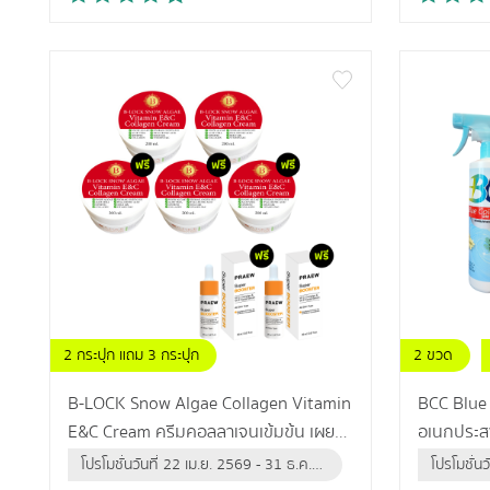
2 กระปุก แถม 3 กระปุก
2 ขวด
แถม เซรั่มวิตซี 2 ขวด
B-LOCK Snow Algae Collagen Vitamin
BCC Blue 
E&C Cream ครีมคอลลาเจนเข้มข้น เผย
อเนกประสง
ผิวกระชับเต่งตึง ไรริ้วรอย
สะอาด กำจ
โปรโมชั่นวันที่ 22 เม.ย. 2569 - 31 ธ.ค.
โปรโมชั่น
ปลอดภัยนำ
2569 (หรือจนกว่าสินค้าจะหมด)
2569 (หร