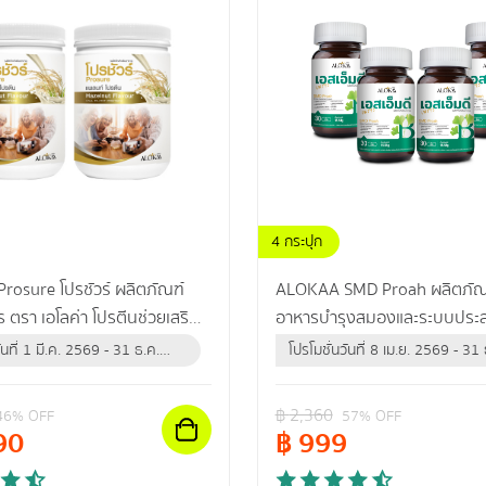
4 กระปุก
osure โปรชัวร์ ผลิตภัณฑ์
ALOKAA SMD Proah ผลิตภัณฑ
 ตรา เอโลค่า โปรตีนช่วยเสริม
อาหารบำรุงสมองและระบบประ
เนื้อและกระดูก
ันที่ 1 มี.ค. 2569 - 31 ธ.ค.
โปรโมชั่นวันที่ 8 เม.ย. 2569 - 31 
ือจนกว่าสินค้าจะหมด)
2569 (หรือจนกว่าสินค้าจะหมด)
฿
2,360
46
% OFF
57
% OFF
90
฿
999