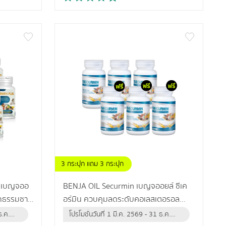
3 กระปุก แถม 3 กระปุก
 เบญจออ
BENJA OIL Securmin เบญจออยล์ ซีเค
อร์มิน ควบคุมลดระดับคอเลสเตอรอล
ง ผู้ที่มี
ป้องกันข้อเข่าเสื่อม
ธ.ค.
โปรโมชั่นวันที่ 1 มี.ค. 2569 - 31 ธ.ค.
2569 (หรือจนกว่าสินค้าจะหมด)