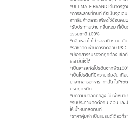
*ULTIMATE BRAND ได้มาตรฐาน
*การละลายที่ทันที ถือเป็นจุดเด่น
จากสินค้าตลาด เพียงใช้ช้อนคน1
*รับประทานง่าย กลิ่นหอม ที่เป็น
ธรรมชาติ 100%
*กลิ่นหอมโกโก้ รสชาติ หวาน มัน
*รสชาติดี ผ่านการทดสอบ R&D
*มีเอกสารรับรองที่ถูกต้อง เช
BSI มั่นใจได้
*เป็นสารสกัดโปรตีนจากพืช10
*เป็นโปรตีนที่มีความเข้มข้น เทีย
มาจากสารอาหาร เท่านั้น ในProtei
ครบทุกชนิด
*มีความปลอดภัยสูง ไม่แพ้เหมาะกับ
*รับประทานติดต่อกัน 7 วัน แล
ให้ น้ำหนักลดทันที
*ราคาคุ้มค่า เป็นแบรนด์เดียวท