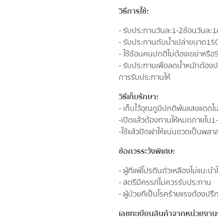
วิธีการใช้:
- รับประทานวันละ 1-2 ช้อน วันละ 1 ค
- รับประทานกับน้ำเปล่า ขนาด 15
- ใช้ช้อนคนปกติ ไม่ต้องเขย่า หรือ
- รับประทานเพื่อลดน้ำหนัก ต้อง
การรับประทานให้​
วิธีเก็บรักษา:
- เก็บไว้อุณภูมิปกติ พ้นแสงแดด ไม่
- เปิดแล้วต้องทานให้หมดภายใน1-2 เด
- ใช้แล้วปิดฝาให้แน่น ขวดเป็นพ
ข้อควรระวังพิเศษ:
- ผู้ที่แพ้โปรตีนถั่วเหลืองไม่แนะน
- สตรีมีครรภ์ ไม่ควรรับประทาน
- ผู้ป่วยที่เป็นโรคร้ายแรง ต้องปร
เลขทะเบียนสินค้าจากหน่วยงา