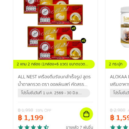
2 แถม 2 กล่อง (1กล่อง=6 ขวด) ขนาดขวดละ
2 กระปุก
42 มล.
ALL NEST เครื่องดื่มรังนกสำเร็จรูป สูตร
ALOKAA Pr
น้ำตาลกรวด ตรา ออลล์เนสท์ คัดสรร
เสริมอาหาร
รังนกแท้คุณภาพดี ช่วยเสริมภูมิคุ้มกันให้
สร้างกล้าม
โปรโมชั่นวันที่ 1 ม.ค. 2569 - 30 มิ.ย.
โปรโมชั่นว
ร่างกาย
2570 (หรือจนกว่าสินค้าจะหมด)
2569 (หร
฿
1,998
฿
2,980
39
% OFF
฿
1,199
฿
1,5
ขายแล้ว 7 พันชิ้น