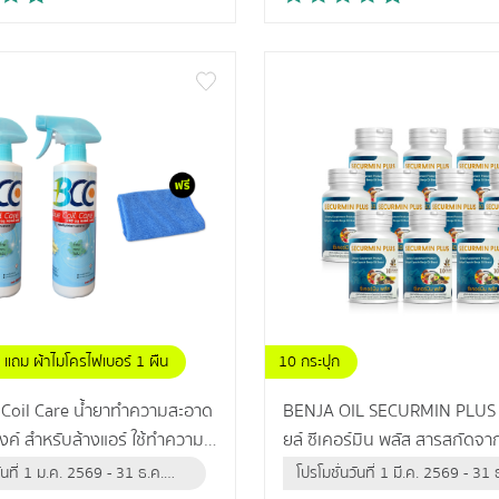
แถม ผ้าไมโครไฟเบอร์ 1 ผืน
10 กระปุก
Coil Care น้ำยาทำความสะอาด
BENJA OIL SECURMIN PLUS
ค์ สำหรับล้างแอร์ ใช้ทำความ
ยล์ ซีเคอร์มิน พลัส สารสกัดจากธรรมชาติ
ัดฝุ่น คราบสิ่งสกปรก
สูงสุด 12 ชนิด ดูแลไขมันในเลือดสู
วันที่ 1 ม.ค. 2569 - 31 ธ.ค.
โปรโมชั่นวันที่ 1 มี.ค. 2569 - 31 
เข้าจากสหรัฐอเมริกา
อาการปลายประสาทอักเสบ
ือจนกว่าสินค้าจะหมด)
2569 (หรือจนกว่าสินค้าจะหมด)