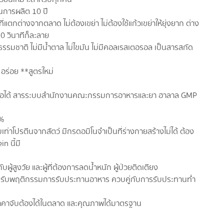
การผลิต 10 ปี
ที่แตกต่างจากตลาด ไม่ต้องเขย่า ไม่ต้องใช้แก้วเขย่าให้ยุ่งยาก ต่าง
0 วินาทีก็ละลาย
ธรรมชาติ ไม่มีน้ำตาล ไม่ไขมัน ไม่มีคอลเรสเตอรอล เป็นสารสกัด
 อร่อย **สูตรใหม่
ื่อถือได้ สารระบบสำนักงานคณะกรรมการอาหารและยา ฮาลาล GMP
0%
บเท่าโปรตีนจากสัตว์ มีกรดอมิโนจำเป็นที่ร่างกายสร้างไม่ได้ ต้อง
n นี้มี
ผู้สูงวัย และผู้ที่ต้องการลดน้ำหนัก ผู้ป่วยติดเตียง
ะปรับพฤติกรรมการรับประทานอาหาร ควบคู่กับการรับประทานท่ำ
ี่ราคาจับต้องได้ในตลาด และคุณภาพได้มาตรฐาน