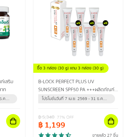
ซื้อ 3 กล่อง (30 g) แถม 3 กล่อง (30 g)
์เสริม
B-LOCK PERFECT PLUS UV
สาท
SUNSCREEN SPF50 PA +++ผลิตภัณฑ์
ป้องกันแสงแดด และรังสียูวี สำหรับผิวหน้า
ธ.ค.
โปรโมชั่นวันที่ 7 เม.ย. 2569 - 31 ธ.ค.
เพื่อผิวหน้ากระจ่างใส แลดูสุขภาพดี
2569 (หรือจนกว่าสินค้าจะหมด)
฿
5,340
77
% OFF
฿
1,199
ขายแล้ว 27 ชิ้น