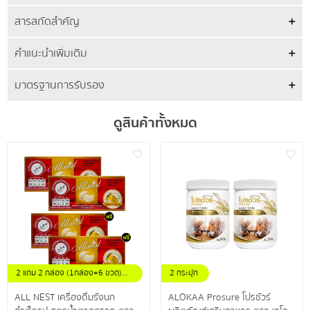
สารสกัดสำคัญ
คำแนะนำเพิ่มเติม
มาตรฐานการรับรอง
ดูสินค้าทั้งหมด
2 แถม 2 กล่อง (1กล่อง=6 ขวด)
2 กระปุก
ขนาดขวดละ 42 มล.
ALL NEST เครื่องดื่มรังนก
ALOKAA Prosure โปรชัวร์