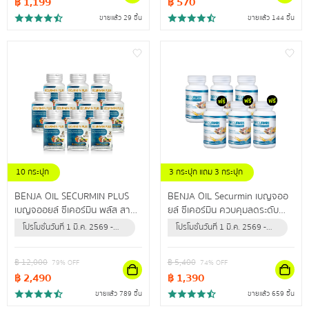
฿
1,199
฿
570
ขายแล้ว 29 ชิ้น
ขายแล้ว 144 ชิ้น
10 กระปุก
3 กระปุก แถม 3 กระปุก
BENJA OIL SECURMIN PLUS
BENJA OIL Securmin เบญจออ
เบญจออยล์ ซีเคอร์มิน พลัส สาร
ยล์ ซีเคอร์มิน ควบคุมลดระดับ
สกัดจากธรรมชาติสูงสุด 12 ชนิด
คอเลสเตอรอล ป้องกันข้อเข่าเสื่อม
โปรโมชั่นวันที่ 1 มี.ค. 2569 -
โปรโมชั่นวันที่ 1 มี.ค. 2569 -
ดูแลไขมันในเลือดสูง ผู้ที่มีอาการ
31 ธ.ค. 2569 (หรือจนกว่า
31 ธ.ค. 2569 (หรือจนกว่า
ปลายประสาทอักเสบ
สินค้าจะหมด)
สินค้าจะหมด)
฿
12,000
฿
5,400
79
% OFF
74
% OFF
฿
2,490
฿
1,390
ขายแล้ว 789 ชิ้น
ขายแล้ว 659 ชิ้น