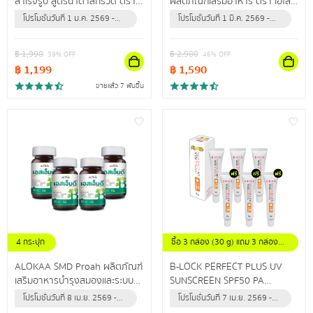
สำเร็จรูป สูตรน้ำตาลกรวด ตรา
ผลิตภัณฑ์เสริมอาหาร ตรา เอโล
ออลล์เนสท์ คัดสรรรังนกแท้
ค่า โปรตีนช่วยเสริมสร้างกล้าม
โปรโมชั่นวันที่ 1 ม.ค. 2569 -
โปรโมชั่นวันที่ 1 มี.ค. 2569 -
คุณภาพดี ช่วยเสริมภูมิคุ้มกันให้
เนื้อและกระดูก
30 มิ.ย. 2570 (หรือจนกว่า
31 ธ.ค. 2569 (หรือจนกว่า
ร่างกาย
สินค้าจะหมด)
สินค้าจะหมด)
฿
1,998
฿
2,980
39
% OFF
46
% OFF
฿
1,199
฿
1,590
ขายแล้ว 7 พันชิ้น
4 กระปุก
ซื้อ 3 กล่อง (30 g) แถม 3 กล่อง
(30 g)
ALOKAA SMD Proah ผลิตภัณฑ์
B-LOCK PERFECT PLUS UV
เสริมอาหารบำรุงสมองและระบบ
SUNSCREEN SPF50 PA
ประสาท
+++ผลิตภัณฑ์ป้องกันแสงแดด
โปรโมชั่นวันที่ 8 เม.ย. 2569 -
โปรโมชั่นวันที่ 7 เม.ย. 2569 -
และรังสียูวี สำหรับผิวหน้า เพื่อผิว
31 ธ.ค. 2569 (หรือจนกว่า
31 ธ.ค. 2569 (หรือจนกว่า