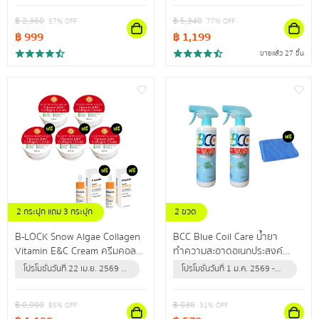
หน้ากระจ่างใส แลดูสุขภาพดี
สินค้าจะหมด)
สินค้าจะหมด)
฿
2,360
฿
5,340
57
% OFF
77
% OFF
฿
999
฿
1,199
ขายแล้ว 27 ชิ้น
2 กระปุก แถม 3 กระปุก
2 ขวด
แถม เซรั่มวิตซี 2 ขวด
แถม ผ้าไมโครไฟเบอร์ 1 ผืน
B-LOCK Snow Algae Collagen
BCC Blue Coil Care น้ำยา
Vitamin E&C Cream ครีมคอล
ทำความสะอาดอเนกประสงค์
ลาเจนเข้มข้น เผยผิวกระชับเต่งตึง
สำหรับล้างแอร์ ใช้ทำความสะอาด
โปรโมชั่นวันที่ 22 เม.ย. 2569 -
โปรโมชั่นวันที่ 1 ม.ค. 2569 -
ไรริ้วรอย
กำจัดฝุ่น คราบสิ่งสกปรก
31 ธ.ค. 2569 (หรือจนกว่า
31 ธ.ค. 2569 (หรือจนกว่า
ปลอดภัยนำเข้าจากสหรัฐอเมริกา
สินค้าจะหมด)
สินค้าจะหมด)
฿
8,000
฿
830
85
% OFF
31
% OFF