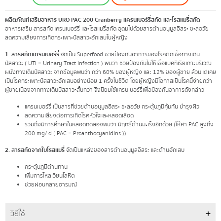
ผลิตภัณฑ์เสริมอาหาร URO PAC 200 Cranberry แครนเบอร์รี่สกัด และโรสแมรี่สกัด
อาหารเสริม สารสกัดแครนเบอร์รี่ และโรสแมรี่สกัด อุดมไปด้วยสารต้านอนุมูลอิสระ ชะลอวัย
ลดความเสี่ยงการเกิดกระเพาะปัสสาวะอักเสบในผู้หญิง
1. สารสกัดแครนเบอร์รี่
จัดเป็น Superfood ช่วยป้องกันอาการของโรคติดเชื้อทางเดิน
ปัสสาวะ ( UTI = Urinary Tract Infection ) พบว่า ช่วยป้องกันไม่ให้เชื้อแบคทีเรียเกาะบริเวณ
ผนังทางเดินปัสสาวะ จากข้อมูลพบว่า กว่า 60% ของผู้หญิง และ 12% ของผู้ชาย ล้วนแต่เคย
เป็นโรคกระเพาะปัสสาวะอักเสบอย่างน้อย 1 ครั้งในชีวิต โดยผู้หญิงมีโอกาสเป็นโรคนี้ง่ายกว่า
ผู้ชายเนื่องจากทางเดินปัสสาวะสั้นกว่า จึงนิยมใช้แครนเบอร์รี่เพื่อป้องกันอาการดังกล่าว
แครนเบอร์รี่ เป็นสารที่ช่วยต้านอนุมูลอิสระ ชะลอวัย กระตุ้นภูมิคุ้มกัน บำรุงผิว
ลดความเสี่ยงต่อการเกิดโรคหัวใจและหลอดเลือด
รวมถึงมีการศึกษาในหลอดทดลองพบว่า มีฤทธิ์ต้านมะเร็งอีกด้วย (ให้ค่า PAC สูงถึง
200 mg/ d ( PAC = Proanthocyanidins ))
2. สารสกัดจากใบโรสแมรี่
จัดเป็นแหล่งของสารต้านอนุมูลอิสระ และต้านอักเสบ
กระตุ้นภูมิต้านทาน
เพิ่มการไหลเวียนโลหิต
ช่วยผ่อนคลายอารมณ์
วิธีใช้