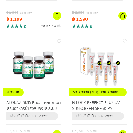
คุณภาพดี ช่วยเสริมภูมิคุ้มกันให้
เนื้อและกระดูก
30 มิ.ย. 2570 (หรือจนกว่า
31 ธ.ค. 2569 (หรือจนกว่า
ร่างกาย
สินค้าจะหมด)
สินค้าจะหมด)
฿
1,998
฿
2,980
39
% OFF
46
% OFF
฿
1,199
฿
1,590
ขายแล้ว 7 พันชิ้น
4 กระปุก
ซื้อ 3 กล่อง (30 g) แถม 3 กล่อง
(30 g)
ALOKAA SMD Proah ผลิตภัณฑ์
B-LOCK PERFECT PLUS UV
เสริมอาหารบำรุงสมองและระบบ
SUNSCREEN SPF50 PA
ประสาท
+++ผลิตภัณฑ์ป้องกันแสงแดด
โปรโมชั่นวันที่ 8 เม.ย. 2569 -
โปรโมชั่นวันที่ 7 เม.ย. 2569 -
และรังสียูวี สำหรับผิวหน้า เพื่อผิว
31 ธ.ค. 2569 (หรือจนกว่า
31 ธ.ค. 2569 (หรือจนกว่า
หน้ากระจ่างใส แลดูสุขภาพดี
สินค้าจะหมด)
สินค้าจะหมด)
฿
2,360
฿
5,340
57
% OFF
77
% OFF