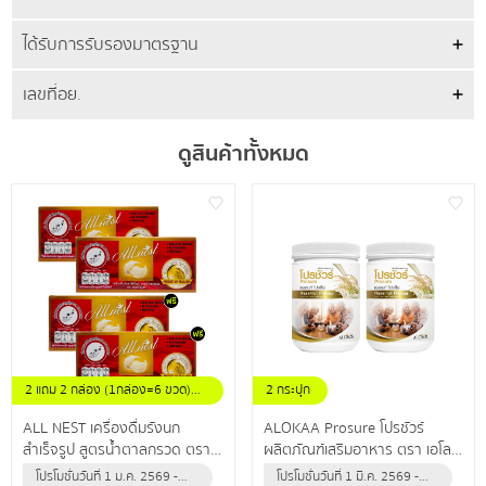
ได้รับการรับรองมาตรฐาน
เลขที่อย.
ดูสินค้าทั้งหมด
2 แถม 2 กล่อง (1กล่อง=6 ขวด)
2 กระปุก
ขนาดขวดละ 42 มล.
ALL NEST เครื่องดื่มรังนก
ALOKAA Prosure โปรชัวร์
สำเร็จรูป สูตรน้ำตาลกรวด ตรา
ผลิตภัณฑ์เสริมอาหาร ตรา เอโล
ออลล์เนสท์ คัดสรรรังนกแท้
ค่า โปรตีนช่วยเสริมสร้างกล้าม
โปรโมชั่นวันที่ 1 ม.ค. 2569 -
โปรโมชั่นวันที่ 1 มี.ค. 2569 -