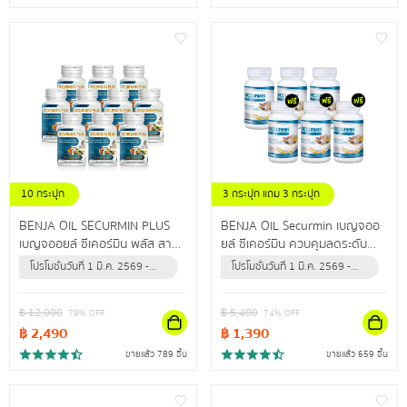
10 กระปุก
3 กระปุก แถม 3 กระปุก
BENJA OIL SECURMIN PLUS
BENJA OIL Securmin เบญจออ
เบญจออยล์ ซีเคอร์มิน พลัส สาร
ยล์ ซีเคอร์มิน ควบคุมลดระดับ
สกัดจากธรรมชาติสูงสุด 12 ชนิด
คอเลสเตอรอล ป้องกันข้อเข่าเสื่อม
โปรโมชั่นวันที่ 1 มี.ค. 2569 -
โปรโมชั่นวันที่ 1 มี.ค. 2569 -
ดูแลไขมันในเลือดสูง ผู้ที่มีอาการ
31 ธ.ค. 2569 (หรือจนกว่า
31 ธ.ค. 2569 (หรือจนกว่า
ปลายประสาทอักเสบ
สินค้าจะหมด)
สินค้าจะหมด)
฿
12,000
฿
5,400
79
% OFF
74
% OFF
฿
2,490
฿
1,390
ขายแล้ว 789 ชิ้น
ขายแล้ว 659 ชิ้น