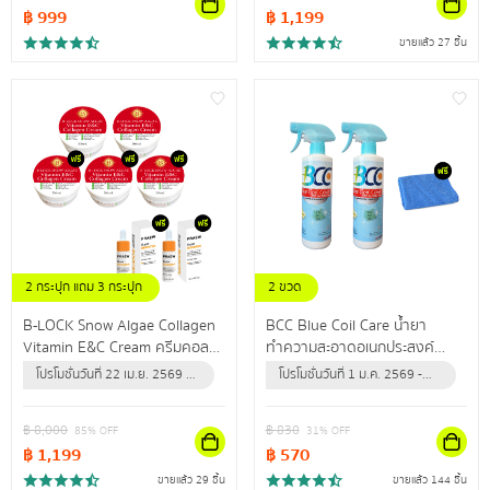
฿
999
฿
1,199
ขายแล้ว 27 ชิ้น
2 กระปุก แถม 3 กระปุก
2 ขวด
แถม เซรั่มวิตซี 2 ขวด
แถม ผ้าไมโครไฟเบอร์ 1 ผืน
B-LOCK Snow Algae Collagen
BCC Blue Coil Care น้ำยา
Vitamin E&C Cream ครีมคอล
ทำความสะอาดอเนกประสงค์
ลาเจนเข้มข้น เผยผิวกระชับเต่งตึง
สำหรับล้างแอร์ ใช้ทำความสะอาด
โปรโมชั่นวันที่ 22 เม.ย. 2569 -
โปรโมชั่นวันที่ 1 ม.ค. 2569 -
ไรริ้วรอย
กำจัดฝุ่น คราบสิ่งสกปรก
31 ธ.ค. 2569 (หรือจนกว่า
31 ธ.ค. 2569 (หรือจนกว่า
ปลอดภัยนำเข้าจากสหรัฐอเมริกา
สินค้าจะหมด)
สินค้าจะหมด)
฿
8,000
฿
830
85
% OFF
31
% OFF
฿
1,199
฿
570
ขายแล้ว 29 ชิ้น
ขายแล้ว 144 ชิ้น