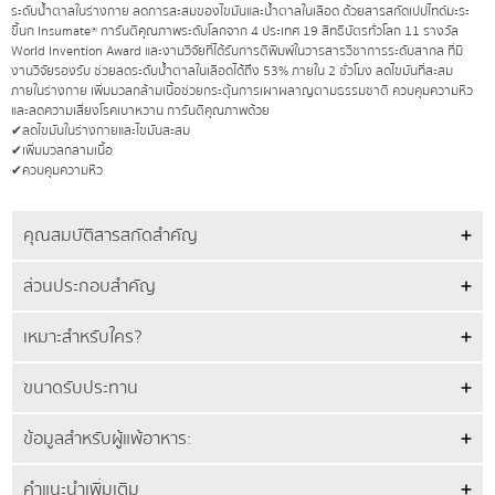
ระดับน้ำตาลในร่างกาย ลดการสะสมของไขมันและน้ำตาลในเลือด ด้วยสารสกัดเปปไทด์มะระ
ขี้นก Insumate® การันตีคุณภาพระดับโลกจาก 4 ประเทศ 19 สิทธิบัตรทั่วโลก 11 รางวัล
World Invention Award และงานวิจัยที่ได้รับการตีพิมพ์ในวารสารวิชาการระดับสากล ที่มี
งานวิจัยรองรับ ช่วยลดระดับน้ำตาลในเลือดได้ถึง 53% ภายใน 2 ชั่วโมง ลดไขมันที่สะสม
ภายในร่างกาย เพิ่มมวลกล้ามเนื้อช่วยกระตุ้นการเผาผลาญตามธรรมชาติ ควบคุมความหิว
และลดความเสี่ยงโรคเบาหวาน การันตีคุณภาพด้วย
✔ลดไขมันในร่างกายและไขมันสะสม
✔เพิ่มมวลกลามเนื้อ
✔ควบคุมความหิว
คุณสมบัติสารสกัดสำคัญ
ส่วนประกอบสำคัญ
เหมาะสำหรับใคร?
ขนาดรับประทาน
ข้อมูลสำหรับผู้แพ้อาหาร:
คำแนะนำเพิ่มเติม