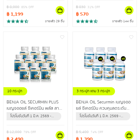
ปลอดภัยนำเข้าจากสหรัฐอเมริกา
สินค้าจะหมด)
สินค้าจะหมด)
฿
8,000
฿
830
85
% OFF
31
% OFF
฿
1,199
฿
570
ขายแล้ว 29 ชิ้น
ขายแล้ว 144 ชิ้น
10 กระปุก
3 กระปุก แถม 3 กระปุก
BENJA OIL SECURMIN PLUS
BENJA OIL Securmin เบญจออ
เบญจออยล์ ซีเคอร์มิน พลัส สาร
ยล์ ซีเคอร์มิน ควบคุมลดระดับ
สกัดจากธรรมชาติสูงสุด 12 ชนิด
คอเลสเตอรอล ป้องกันข้อเข่าเสื่อม
โปรโมชั่นวันที่ 1 มี.ค. 2569 -
โปรโมชั่นวันที่ 1 มี.ค. 2569 -
ดูแลไขมันในเลือดสูง ผู้ที่มีอาการ
31 ธ.ค. 2569 (หรือจนกว่า
31 ธ.ค. 2569 (หรือจนกว่า
ปลายประสาทอักเสบ
สินค้าจะหมด)
สินค้าจะหมด)
฿
12,000
฿
5,400
79
% OFF
74
% OFF
฿
2,490
฿
1,390