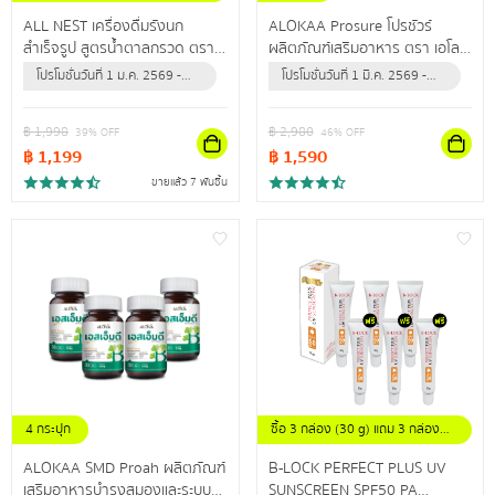
ขนาดขวดละ 42 มล.
ALL NEST เครื่องดื่มรังนก
ALOKAA Prosure โปรชัวร์
สำเร็จรูป สูตรน้ำตาลกรวด ตรา
ผลิตภัณฑ์เสริมอาหาร ตรา เอโล
ออลล์เนสท์ คัดสรรรังนกแท้
ค่า โปรตีนช่วยเสริมสร้างกล้าม
โปรโมชั่นวันที่ 1 ม.ค. 2569 -
โปรโมชั่นวันที่ 1 มี.ค. 2569 -
คุณภาพดี ช่วยเสริมภูมิคุ้มกันให้
เนื้อและกระดูก
30 มิ.ย. 2570 (หรือจนกว่า
31 ธ.ค. 2569 (หรือจนกว่า
ร่างกาย
สินค้าจะหมด)
สินค้าจะหมด)
฿
1,998
฿
2,980
39
% OFF
46
% OFF
฿
1,199
฿
1,590
ขายแล้ว 7 พันชิ้น
4 กระปุก
ซื้อ 3 กล่อง (30 g) แถม 3 กล่อง
(30 g)
ALOKAA SMD Proah ผลิตภัณฑ์
B-LOCK PERFECT PLUS UV
เสริมอาหารบำรุงสมองและระบบ
SUNSCREEN SPF50 PA