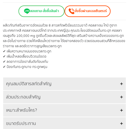
สอบถาม-สั่งซื้อสินค้า
สั่งซื้อผ่านคอลเซ็นเตอร์
ผลิตภัณฑ์เสริมอาหารอัดแน่นด้วย 8 สารสกัดพรีเมี่ยมธรรมชาติ คอลลาเจน ไทป์ ทูจาก
ประเทศเกาหลี คอลลาเจนเปป์ไทด์ จากประเทศญี่ปุ่น คุณประโยชน์อัดแน่นเต็มกระปุก คอลลา
เจนสูงถึง 100,000 mg ดูดซึมเร็วและส่งผลลัพธ์ดีที่สุด เสริมสร้างความแข็งแรงของกระดูก
และข้อในร่างกาย ช่วยให้เคลื่อนไหวร่างกาย ได้อย่างคล่องตัว ช่วยซ่อมแซมส่วนที่สึกหรอของ
ร่างกาย และลดอัตราการสูญเสียมวลกระดูก
✔ เพิ่มความหนาแน่นของมวลกระดูก
✔ เพิ่มน้ำหล่อเลี้ยงบริเวณข้อต่อ
✔ ลดอาการข้อเข่าลั่นดังก๊อบแก๊บ
✔ ป้องกันกระดูกบาง กระดูกพรุน
คุณสมบัติสารสกัดสำคัญ
ส่วนประกอบสำคัญ
เหมาะสำหรับใคร?
ขนาดรับประทาน