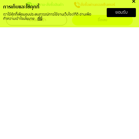
สอบถาม-สั่งซื้อสินค้า
สั่งซื้อผ่านคอลเซ็นเตอร์
การเก็บและใช้คุกกี้
ยอมรับ
เราใช้คุ้กกี้เพื่อมอบประสบการณ์การใช้งานเว็บไซต์ที่ดี อ่านเพื่อ
ทำความเข้าใจนโยบาย
ที่นี่
หยิบใส่ตะกร้า
ซื้อเลย
เกี่ยวกับเรา
บริการลูกค้า
เกี่ยวกับ RS Mall X
สั่งซื้อสินค้าอย่างไร
วิสัยทัศน์และพันธกิจ
การคืนเงินและคืนสินค้า
ข้อกำหนดและเงื่อนไข
ติดต่อเรา
ประกาศความเป็นส่วนตัว
คำถามที่พบบ่อย
การขอใช้สิทธิ์ของเจ้าของข้อมูล
บทความ
ติดตามเราได้ที่