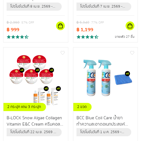
ประสาท
+++ผลิตภัณฑ์ป้องกันแสงแดด
โปรโมชั่นวันที่ 8 เม.ย. 2569 -
โปรโมชั่นวันที่ 7 เม.ย. 2569 -
และรังสียูวี สำหรับผิวหน้า เพื่อผิว
31 ธ.ค. 2569 (หรือจนกว่า
31 ธ.ค. 2569 (หรือจนกว่า
หน้ากระจ่างใส แลดูสุขภาพดี
สินค้าจะหมด)
สินค้าจะหมด)
฿
2,360
฿
5,340
57
% OFF
77
% OFF
฿
999
฿
1,199
ขายแล้ว 27 ชิ้น
2 กระปุก แถม 3 กระปุก
2 ขวด
แถม เซรั่มวิตซี 2 ขวด
แถม ผ้าไมโครไฟเบอร์ 1 ผืน
B-LOCK Snow Algae Collagen
BCC Blue Coil Care น้ำยา
Vitamin E&C Cream ครีมคอล
ทำความสะอาดอเนกประสงค์
ลาเจนเข้มข้น เผยผิวกระชับเต่งตึง
สำหรับล้างแอร์ ใช้ทำความสะอาด
โปรโมชั่นวันที่ 22 เม.ย. 2569 -
โปรโมชั่นวันที่ 1 ม.ค. 2569 -
ไรริ้วรอย
กำจัดฝุ่น คราบสิ่งสกปรก
31 ธ.ค. 2569 (หรือจนกว่า
31 ธ.ค. 2569 (หรือจนกว่า