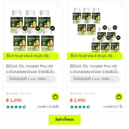
ซื้อ 3 กระปุก แถม 3 กระปุก (30
ซื้อ 5 กระปุก แถม 5 กระปุก (30
แคปซูล / กระปุก)
แคปซูล / กระปุก)
BENJA OIL Vocado Plus ลด
BENJA OIL Vocado Plus ลด
ระดับคอเลสเตอรอล ช่วยเพิ่มไข
ระดับคอเลสเตอรอล ช่วยเพิ่มไข
มันดี ลดไขมันเลว ปรับลดความดัน
มันดี ลดไขมันเลว ปรับลดความดัน
โปรโมชั่นวันที่ 1 ม.ค. 2569 -
โปรโมชั่นวันที่ 1 ม.ค. 2569 -
สะสม
สะสม
31 ธ.ค. 2569 (หรือจนกว่า
31 ธ.ค. 2569 (หรือจนกว่า
สินค้าจะหมด)
สินค้าจะหมด)
฿
4,800
฿
8,000
73
% OFF
75
% OFF
฿
1,290
฿
1,990
ขายแล้ว 1.9 พันชิ้น
ขายแล้ว 517 ชิ้น
สินค้าทั้งหมด